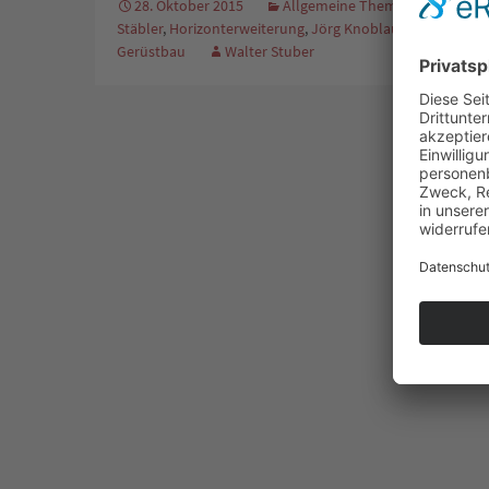
28. Oktober 2015
Allgemeine Themen
,
Ganz Priva
Stäbler
,
Horizonterweiterung
,
Jörg Knoblauch
,
persönlic
Gerüstbau
Walter Stuber