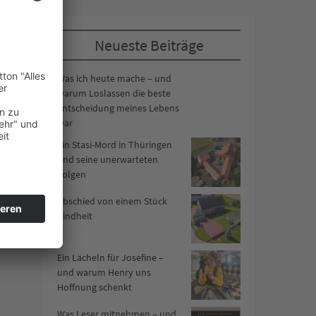
Neueste Beiträge
Was ich heute mache – und
warum Loslassen die beste
Entscheidung meines Lebens
war
Ein Stasi-Mord in Thüringen
und seine unerwarteten
Folgen
Abschied von einem Stück
Kindheit
Ein Lächeln für Josefine –
und warum Henry uns
Hoffnung schenkt
Was Leser mitnehmen – und