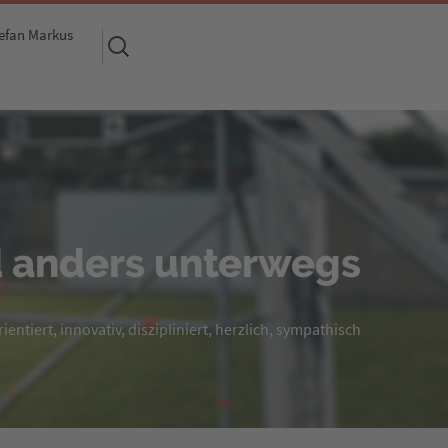
efan Markus
Suchen
nach:
 anders unterwegs
entiert, innovativ, diszipliniert, herzlich, sympathisch