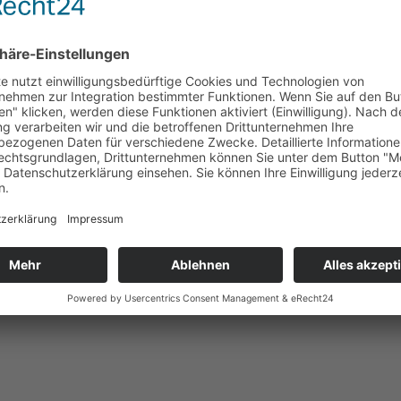
t
,
Mitarbeiter
,
Über die Gerüstbau Branche
ciw.de
,
Hans-Martin
hkeitsentwicklung
,
tag der Gelassenheit
,
Umdenken
,
Weiterbildung