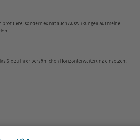
on profitiere, sondern es hat auch Auswirkungen auf meine
den.
 das Sie zu Ihrer persönlichen Horizonterweiterung einsetzen,
en
teilen