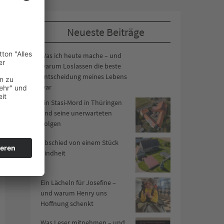
Neueste Beiträge
Was ich heute mache – und
warum Loslassen die beste
Entscheidung meines Lebens
war
Ein Stasi-Mord in Thüringen
und seine unerwarteten
Folgen
Abschied von einem Stück
Kindheit
Ein Lächeln für Josefine –
und warum Henry uns
Hoffnung schenkt
Was Leser mitnehmen – und