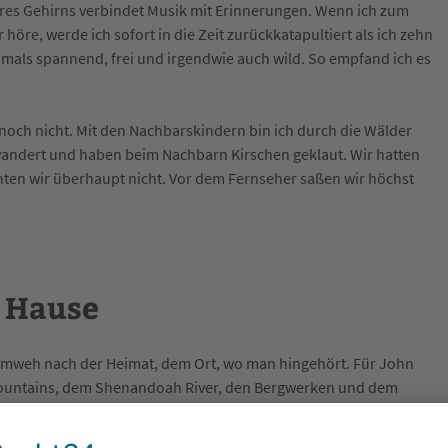
res Gehirns verbindet Musik mit Erinnerungen. Wenn ich zum
öre, werde ich sofort in die Zeit zurückkatapultiert als ich zehn
mals spannend, frei und irgendwie auch wild. So empfand ich es
 noch nicht. Mit den Nachbarskindern bin ich durch die Wälder
ewandert und haben beim Nachbarn Kirschen geklaut. Wir hatten
nten wir überhaupt nicht. Vor dem Fernseher saßen wir höchst
u Hause
eimweh nach der Heimat, dem Ort, wo man hingehört. Für John
 Mountains, dem Shenandoah River, den Bergwerken und dem
 ist es die Gegend rund um
Eibensbach
mit den Gebirgszügen