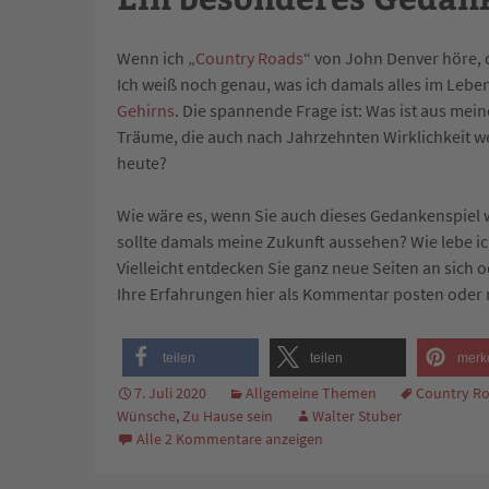
Wenn ich „
Country Roads
“ von John Denver höre, d
Ich weiß noch genau, was ich damals alles im Leben 
Gehirns
. Die spannende Frage ist: Was ist aus m
Träume, die auch nach Jahrzehnten Wirklichkeit we
heute?
Wie wäre es, wenn Sie auch dieses Gedankenspiel w
sollte damals meine Zukunft aussehen? Wie lebe i
Vielleicht entdecken Sie ganz neue Seiten an sich 
Ihre Erfahrungen hier als Kommentar posten oder m
teilen
teilen
merk
7. Juli 2020
Allgemeine Themen
Country R
Wünsche
,
Zu Hause sein
Walter Stuber
Alle 2 Kommentare anzeigen