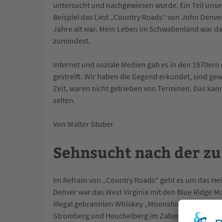
untersucht und nachgewiesen wurde. Ein Teil unse
Beispiel das Lied „Country Roads“ von John Denver h
Jahre alt war. Mein Leben im Schwabenland war da
zumindest.
Internet und soziale Medien gab es in den 1970ern
gestreift. Wir haben die Gegend erkundet, sind g
Zeit, waren nicht getrieben von Terminen. Das kan
selten.
Von Walter Stuber
Sehnsucht nach der z
Im Refrain von „Country Roads“ geht es um das H
Denver war das West Virginia mit den Blue Ridge
illegal gebrannten Whiskey „Moonshine“. Für mich
Stromberg und Heuchelberg im Zabergäu.