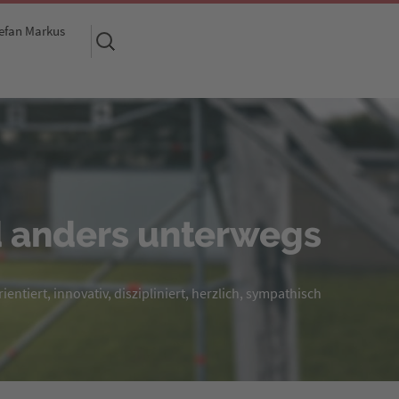
efan Markus
Suchen
nach:
 anders unterwegs
entiert, innovativ, diszipliniert, herzlich, sympathisch