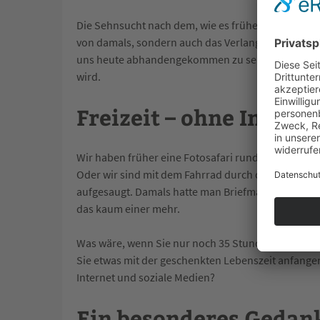
Die Sehnsucht nach dem, wie es früher war, kennt 
von damals, sondern auch das Verlangen nach dem G
uns heute abhandengekommen zu sein, weil alles „
wird.
Freizeit – ohne Interne
Wir haben früher eine Fotosafari rund um das eige
Oder wir sind mit dem Fahrrad durch die Gegend g
aufgesaugt. Damals hatte man Briefmarken- und P
das kaum einer mehr.
Was wäre, wenn Sie nur noch 35 Stunden in der Wo
Sie etwas mit der geschenkten Lebenszeit anfange
Internet und soziale Medien?
Ein besonderes Gedan