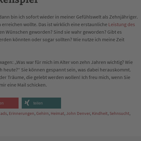
ann bin ich sofort wieder in meiner Gefühlswelt als Zehnjähriger.
erreichen wollte. Das ist wirklich eine erstaunliche
Leistung des
einen Wünschen geworden? Sind sie wahr geworden? Gibt es
rden könnten oder sogar sollten? Wie nutze ich meine Zeit
agen: „Was war für mich im Alter von zehn Jahren wichtig? Wie
ch heute?“ Sie können gespannt sein, was dabei herauskommt.
oder Träume, die gelebt werden wollen! Ich freu mich, wenn Sie
ir eine Mail schicken.
en
teilen
oads
,
Erinnerungen
,
Gehirn
,
Heimat
,
John Denver
,
Kindheit
,
Sehnsucht
,