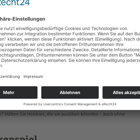
wohl jeder. Nicht nur nach den vertrauten Orten und Menschen
efühl, dass man alle Zeit der Welt hat. Das scheint vielen von
schnell, schnell“ gehen muss und immer mehr Leistung verlangt
t
ne Haus gemacht und Vögel, Insekten und Blumen fotografiert.
efahren und haben dabei die Schönheiten der Natur in uns
ostkartensammlungen, die man stolz herumzeigte. Heute kennt
che arbeiten müssten, bei gleichem Lohn versteht sich? Könnten
n? Hätten Sie Hobbies, die sie ausüben könnten – auch ohne
kenspiel