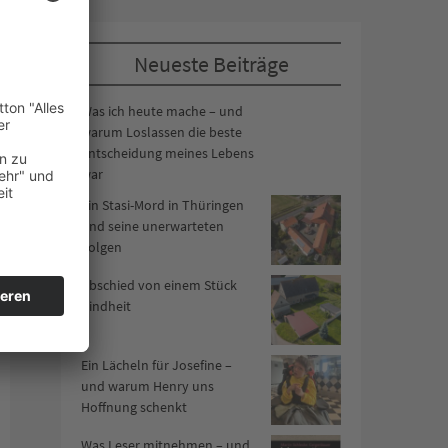
Neueste Beiträge
Was ich heute mache – und
warum Loslassen die beste
Entscheidung meines Lebens
war
Ein Stasi-Mord in Thüringen
und seine unerwarteten
Folgen
Abschied von einem Stück
Kindheit
Ein Lächeln für Josefine –
und warum Henry uns
Hoffnung schenkt
Was Leser mitnehmen – und