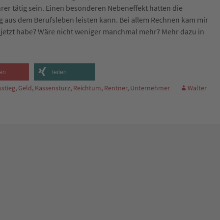
hrer tätig sein. Einen besonderen Nebeneffekt hatten die
eg aus dem Berufsleben leisten kann. Bei allem Rechnen kam mir
ch jetzt habe? Wäre nicht weniger manchmal mehr? Mehr dazu in
en
teilen
stieg
,
Geld
,
Kassensturz
,
Reichtum
,
Rentner
,
Unternehmer
Walter