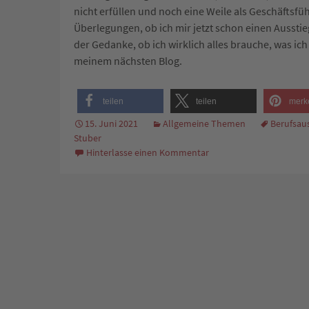
nicht erfüllen und noch eine Weile als Geschäftsfü
Überlegungen, ob ich mir jetzt schon einen Aussti
der Gedanke, ob ich wirklich alles brauche, was i
meinem nächsten Blog.
teilen
teilen
merk
15. Juni 2021
Allgemeine Themen
Berufsaus
Stuber
Hinterlasse einen Kommentar