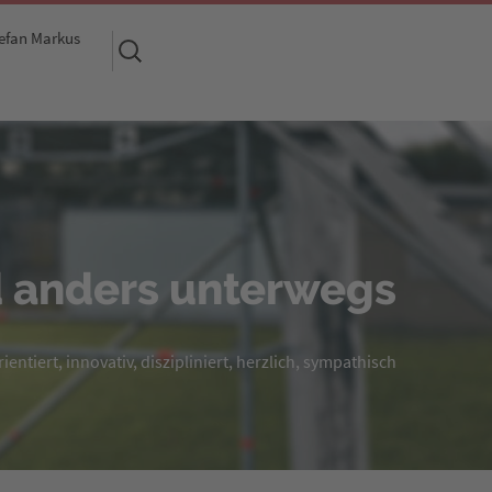
efan Markus
Suchen
nach:
 anders unterwegs
entiert, innovativ, diszipliniert, herzlich, sympathisch