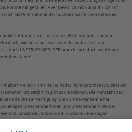
Das könnte mir gefallen. Aber bevor ich mich ausführlich mit
 mich als Unternehmer der nüchtern-sachlichen Seite des
ämlich: Könnte ich es mir finanziell überhaupt erlauben
förmlich, wie der eine Leser oder die andere Leserin
er ist doch UNTERNEHMER! DER braucht sich doch wohl keine
der hohen Kante!“
 Inhaber/in einer Firma ist, heißt das nicht automatisch, dass der
 Trockenen hat. Natürlich gibt es die Reichen. Die Mehrzahl der
Hülle und Fülle zur Verfügung. Die Corona-Pandemie hat
en von einigen Unternehmerinnen und Unternehmern kleiner
olvenz zu bewahren, haben sie ihre privaten Rücklagen