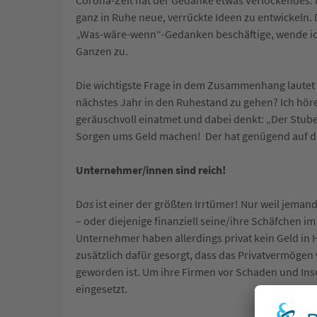
ganz in Ruhe neue, verrückte Ideen zu entwickeln. 
„Was-wäre-wenn“-Gedanken beschäftige, wende ich
Ganzen zu.
Die wichtigste Frage in dem Zusammenhang lautet n
nächstes Jahr in den Ruhestand zu gehen? Ich höre 
geräuschvoll einatmet und dabei denkt: „Der Stub
Sorgen ums Geld machen! Der hat genügend auf 
Unternehmer/innen sind reich!
D
as
ist einer der größten Irrtümer! Nur weil jemand
– oder diejenige finanziell seine/ihre Schäfchen im
Unternehmer haben allerdings privat kein Geld in 
zusätzlich dafür gesorgt, dass das Privatvermög
geworden ist. Um ihre Firmen vor Schaden und Ins
eingesetzt.