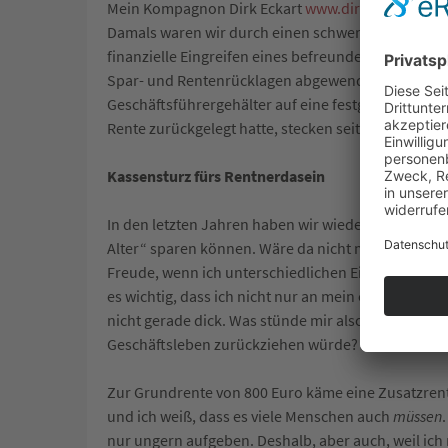
Mein Kompagnon Dirk Eckart
www.dirk-eckart.de
u
Damals waren wir durch einen schweren Kalkulation
finanzielle Eingreifen eines befreundeten Lieferan
Spar- und Rentenrücklagen abgewendet werden! D
Geschäftsführergehälter auf eine festgelegte Zeit. A
Rente zurückgelegt hatte, stecken seitdem in der
G
Kassensturz fürs Rentnerdasein
In den letzten Jahren haben wir wieder einen ausg
Alter“ sparen können. Wäre da nicht meine Überz
Freude, wenn ich unterschiedlichen Einrichtungen
es wichtig, dass ich nicht nur an mein eigenes Woh
nicht gerade dick. Was stünde mir also zur Verfüg
Geschäftsleben zurückziehen würde?
Zur Grundrente von 800 Euro käme eine Zusatzrent
und ich weiß, dass es viele Menschen auch
müssen
nur ungern aufgeben. Deshalb, aber auch, weil ich