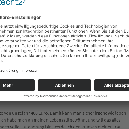
nd ich mussten eine ähnliche Situation bereits 2010 erleben.
sfehler kurz vor der Insolvenz. Diese konnte nur durch das
ten, weiterer Kredite und der Einlage unserer gesamten privaten
azu kam die drastische Kürzung unserer
lle meine Ersparnisse, mein Polster, das ich mir für die Zeit der
emeinhardt Service GmbH
.
eglichenen Monatslohn erhalten. Davon hätte ich etwas „fürs
eugung, dass ich 20% meines Einkommens spende. Es macht mir
, Vereinen und Menschen in Not helfen kann. Außerdem finde ich
lergehen denke. Deshalb ist mein finanzielles Polster nach wie vor
ung, wenn ich mich tatsächlich nächstes Jahr aus dem
e von ungefähr 400 Euro. Damit kann man sicher irgendwie leben
. Ich habe mich an meinen Lebensstil gewöhnt und will das alles
 noch voller Tatendrang bin, werde ich den Wunsch meiner Frau