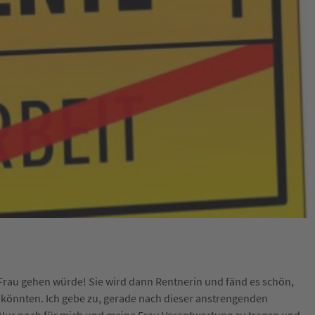
 Frau gehen würde! Sie wird dann Rentnerin und fänd es schön,
könnten. Ich gebe zu, gerade nach dieser anstrengenden
 Nur noch für mich und meine Frau Verantwortung zu tragen und