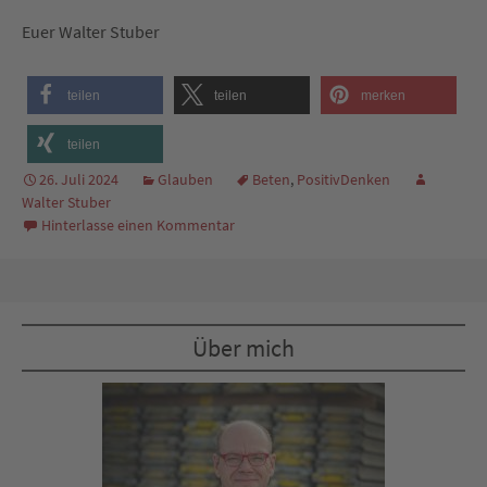
Euer Walter Stuber
teilen
teilen
merken
teilen
26. Juli 2024
Glauben
Beten
,
PositivDenken
Walter Stuber
Hinterlasse einen Kommentar
Über mich