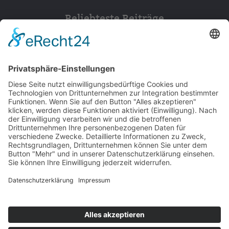
Beliebteste Beiträge
154
© 2026 Walter Stuber -
Impressum
Datenschutz
156
Bewertungen auf ProvenExpert.com
Gemeinhardt Service - Mutmacher.jetzt