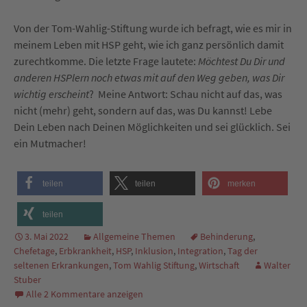
Von der Tom-Wahlig-Stiftung wurde ich befragt, wie es mir in
meinem Leben mit HSP geht, wie ich ganz persönlich damit
zurechtkomme. Die letzte Frage lautete:
Möchtest Du Dir und
anderen HSPlern noch etwas mit auf den Weg geben, was Dir
wichtig erscheint
?
Meine Antwort: Schau nicht auf das, was
nicht (mehr) geht, sondern auf das, was Du kannst! Lebe
Dein Leben nach Deinen Möglichkeiten und sei glücklich. Sei
ein Mutmacher!
teilen
teilen
merken
teilen
3. Mai 2022
Allgemeine Themen
Behinderung
,
Chefetage
,
Erbkrankheit
,
HSP
,
Inklusion
,
Integration
,
Tag der
seltenen Erkrankungen
,
Tom Wahlig Stiftung
,
Wirtschaft
Walter
Stuber
Alle 2 Kommentare anzeigen