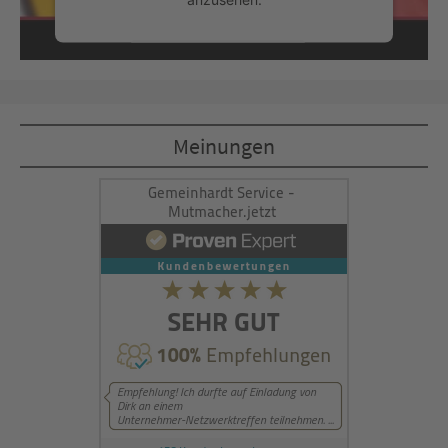
Mehr Informationen
Akzeptieren
Meinungen
powered by
Usercentrics Consent
Management Platform
&
eRecht24