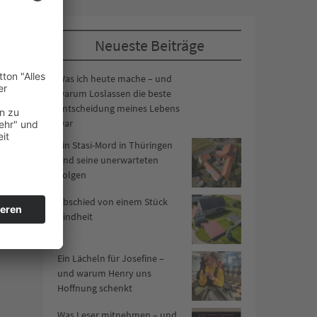
Neueste Beiträge
Was ich heute mache – und
warum Loslassen die beste
Entscheidung meines Lebens
war
Ein Stasi-Mord in Thüringen
und seine unerwarteten
Folgen
Abschied von einem Stück
Kindheit
Ein Lächeln für Josefine –
und warum Henry uns
Hoffnung schenkt
Was Leser mitnehmen – und