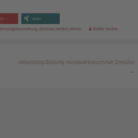
en
teilen
ährtungsbeurteilung
,
Gerüste
,
Herbst
,
Winter
Walter Stuber
Aktionstag Bildung Handwerkskammer Dresden
→