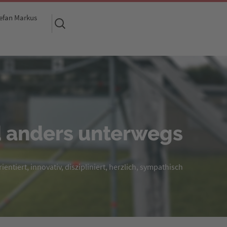
efan Markus
Suchen
nach:
 anders unterwegs
entiert, innovativ, diszipliniert, herzlich, sympathisch