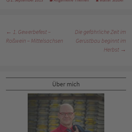
2. September 2013
Allgemeine Themen
Walter Stuber
Beitragsnavigation
←
1. Gewerbefest –
Die gefährliche Zeit im
Roßwein – Mittelsachsen
Gerüstbau beginnt im
Herbst
→
Über mich