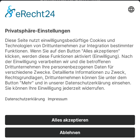
Beliebteste Beiträge
154
© 2026 Walter Stuber -
Impressum
Datenschutz
156
Bewertungen auf ProvenExpert.com
Gemeinhardt Service - Mutmacher.jetzt