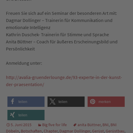
Freuen Sie sich auf ein Seminar der besonderen Art mit:
Dagmar Dollinger – Trainerin für Kommunikation und
emotionale Intelligenz
Kathrin Duschek- Trainerin für Stimme und Sprache
Anita Büttner – Coach für äußeres Erscheinungsbild und
Persönlichkeit
Anmeldung unter:
http://avalia-gruenderlounge.de/93-experte-in-der-kunst-
der-praesentation/
teilen
teilen
merken
teilen
5. Juni 2015
Big five for life
anita Büttner
,
BNI
,
BNI
Döbeln
,
Botschaften
,
Chapter
,
Dagmar Dollinger
,
Gerüst
,
Gerüstbau
,