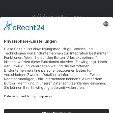
Beliebteste Beiträge
154
© 2026 Walter Stuber -
Impressum
Datenschutz
156
Bewertungen auf ProvenExpert.com
Gemeinhardt Service - Mutmacher.jetzt