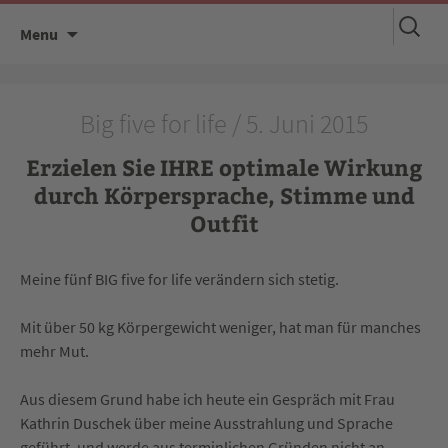
Suchen
Skip
Menu
nach:
to
content
Big five for life / 5. Juni 2015
Erzielen Sie IHRE optimale Wirkung
durch Körpersprache, Stimme und
Outfit
Meine fünf BIG five for life verändern sich stetig.
Mit über 50 kg Körpergewicht weniger, hat man für manches
mehr Mut.
Aus diesem Grund habe ich heute ein Gespräch mit Frau
Kathrin Duschek über meine Ausstrahlung und Sprache
geführt, und werde aus terminlichen Gründen nicht an