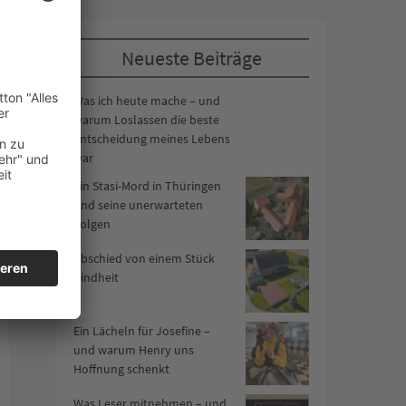
Neueste Beiträge
Was ich heute mache – und
warum Loslassen die beste
Entscheidung meines Lebens
war
Ein Stasi-Mord in Thüringen
und seine unerwarteten
Folgen
Abschied von einem Stück
Kindheit
Ein Lächeln für Josefine –
und warum Henry uns
Hoffnung schenkt
Was Leser mitnehmen – und