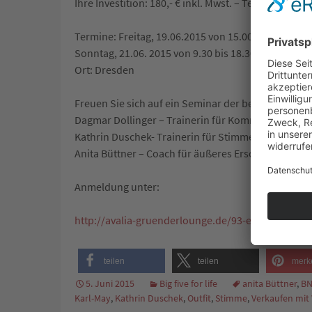
Ihre Investition: 180,- € inkl. Mwst. – Teilnehmeranz
Termine: Freitag, 19.06.2015 von 15.00 bis 21.00 U
Sonntag, 21.06. 2015 von 9.30 bis 18.30 Uhr
Ort: Dresden
Freuen Sie sich auf ein Seminar der besonderen Art
Dagmar Dollinger – Trainerin für Kommunikation u
Kathrin Duschek- Trainerin für Stimme und Sprach
Anita Büttner – Coach für äußeres Erscheinungsbil
Anmeldung unter:
http://avalia-gruenderlounge.de/93-experte-in-de
teilen
teilen
merk
5. Juni 2015
Big five for life
anita Büttner
,
BN
Karl-May
,
Kathrin Duschek
,
Outfit
,
Stimme
,
Verkaufen mit