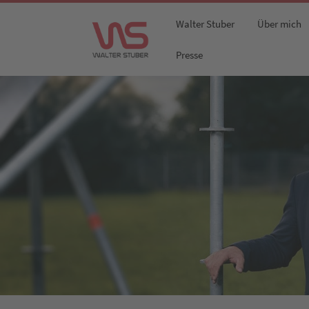
Walter Stuber
Über mich
Skip
Presse
to
content