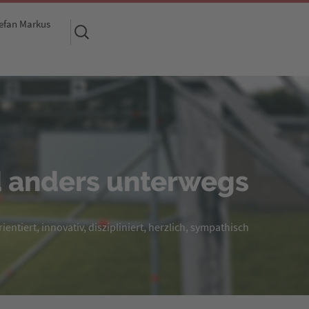
efan Markus
Suchen
nach:
 anders unterwegs
entiert, innovativ, diszipliniert, herzlich, sympathisch