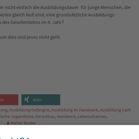
r nicht einfach die Ausbildungsdauer für junge Menschen, die
 Noten gleich Null sind, eine grundsätzliche Ausbildungs-
 des Gesellenlohns im 4. Jahr?
um dies und jenes nicht geht.
en
teilen
dung
,
Ausbildung Gefängnis
,
Ausbildung im Handwerk
,
Ausbildung nach
ische Jugendliche
,
Gerüstbau
,
Handwerk
,
Lebenschancen
,
Walter Stuber