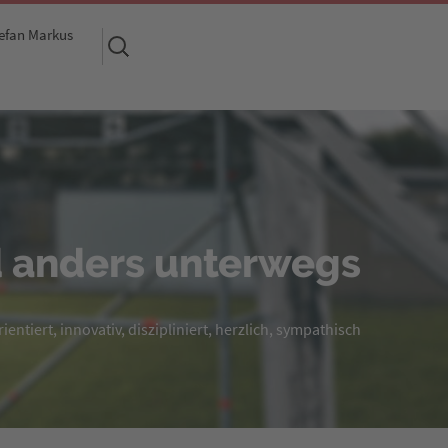
efan Markus
Suchen
nach:
 anders unterwegs
entiert, innovativ, diszipliniert, herzlich, sympathisch