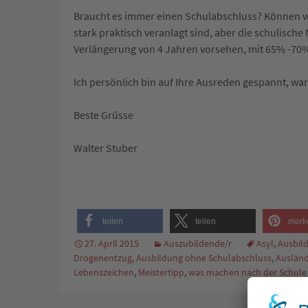
Braucht es immer einen Schulabschluss? Können wi
stark praktisch veranlagt sind, aber die schulische
Verlängerung von 4 Jahren vorsehen, mit 65% -70%
Ich persönlich bin auf Ihre Ausreden gespannt, war
Beste Grüsse
Walter Stuber
teilen
teilen
merk
27. April 2015
Auszubildende/r
Asyl
,
Ausbil
Drogenentzug
,
Ausbildung ohne Schulabschluss
,
Ausländ
Lebenszeichen
,
Meistertipp
,
was machen nach der Schule