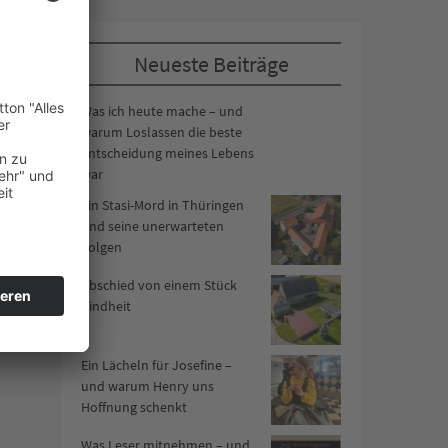
Neueste Beiträge
Was ich heute mache – und
warum Loslassen die beste
Entscheidung meines Lebens
war
Ein Stasi-Mord in Thüringen
und seine unerwarteten
Folgen
Abschied von einem Stück
Kindheit
Ein Lächeln für Josefine –
und warum Henry uns
Hoffnung schenkt
Was Leser mitnehmen – und