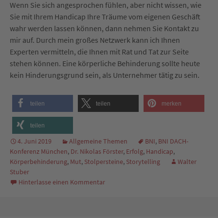
Wenn Sie sich angesprochen fühlen, aber nicht wissen, wie
Sie mit Ihrem Handicap Ihre Träume vom eigenen Geschäft
wahr werden lassen können, dann nehmen Sie Kontakt zu
mir auf. Durch mein großes Netzwerk kann ich Ihnen
Experten vermitteln, die Ihnen mit Rat und Tat zur Seite
stehen können. Eine körperliche Behinderung sollte heute
kein Hinderungsgrund sein, als Unternehmer tätig zu sein.
teilen
teilen
merken
teilen
4. Juni 2019
Allgemeine Themen
BNI
,
BNI DACH-
Konferenz München
,
Dr. Nikolas Förster
,
Erfolg
,
Handicap
,
Körperbehinderung
,
Mut
,
Stolpersteine
,
Storytelling
Walter
Stuber
Hinterlasse einen Kommentar