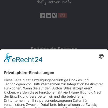
Netzwerken aktiv
Beliebteste Beiträge
154