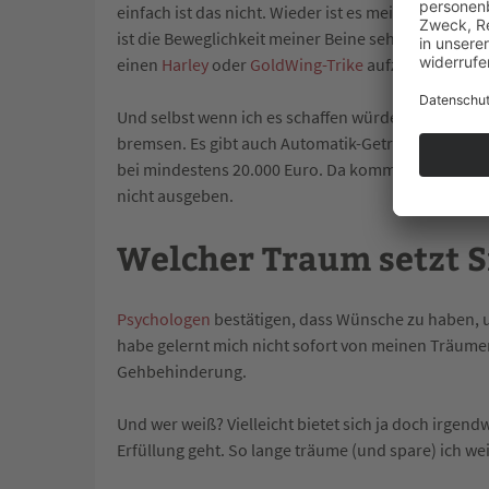
einfach ist das nicht. Wieder ist es mein Handica
ist die Beweglichkeit meiner Beine sehr eingeschr
einen
Harley
oder
GoldWing-Trike
aufzusteigen, rei
Und selbst wenn ich es schaffen würde, käme das 
bremsen. Es gibt auch Automatik-Getriebe. Allerdin
bei mindestens 20.000 Euro. Da kommt der Schwabe 
nicht ausgeben.
Welcher Traum setzt S
Psychologen
bestätigen, dass Wünsche zu haben, u
habe gelernt mich nicht sofort von meinen Träumen
Gehbehinderung.
Und wer weiß? Vielleicht bietet sich ja doch irgen
Erfüllung geht. So lange träume (und spare) ich w