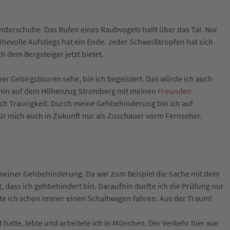
anderschuhe. Das Rufen eines Raubvogels hallt über das Tal. Nur
evolle Aufstiegs hat ein Ende. Jeder Schweißtropfen hat sich
h dem Bergsteiger jetzt bietet.
r Gebirgstouren sehe, bin ich begeistert. Das würde ich auch
erhin auf dem Höhenzug Stromberg mit meinen
Freunden
uch Traurigkeit. Durch meine Gehbehinderung bin ich auf
für mich auch in Zukunft nur als Zuschauer vorm Fernseher.
meiner Gehbehinderung. Da war zum Beispiel die Sache mit dem
 dass ich gehbehindert bin. Daraufhin durfte ich die Prüfung nur
te ich schon immer einen Schaltwagen fahren. Aus der Traum!
hatte, lebte und arbeitete ich in München. Der Verkehr hier war