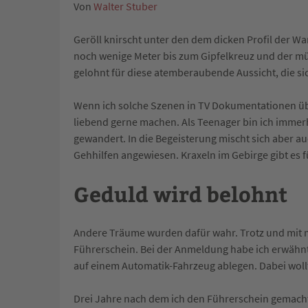
Von
Walter Stuber
Geröll knirscht unter den dem dicken Profil der W
noch wenige Meter bis zum Gipfelkreuz und der müh
gelohnt für diese atemberaubende Aussicht, die sic
Wenn ich solche Szenen in TV Dokumentationen übe
liebend gerne machen. Als Teenager bin ich imm
gewandert. In die Begeisterung mischt sich aber a
Gehhilfen angewiesen. Kraxeln im Gebirge gibt es 
Geduld wird belohnt
Andere Träume wurden dafür wahr. Trotz und mit 
Führerschein. Bei der Anmeldung habe ich erwähnt,
auf einem Automatik-Fahrzeug ablegen. Dabei woll
Drei Jahre nach dem ich den Führerschein gemacht 