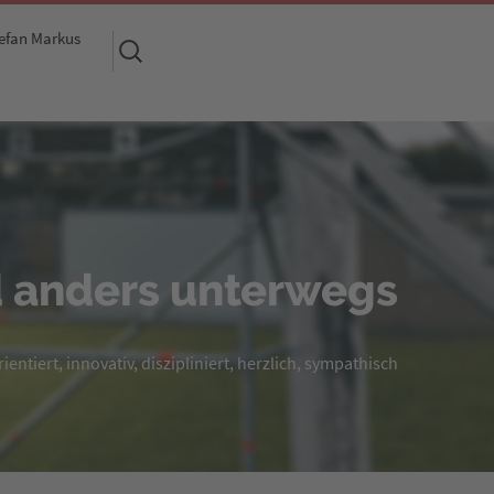
efan Markus
Suchen
nach:
 anders unterwegs
entiert, innovativ, diszipliniert, herzlich, sympathisch