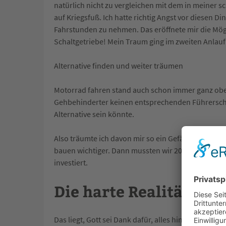
natürlich nicht zu vergleichen mit dem in meiner 
auf Kriegsfuß. Ich hatte richtig Angst vor diesen D
Fahrstunden zu nehmen. Das eröffnete mir die Mög
Schaltgetriebe! Mein Traum ging im zweiten Anlauf
Alternative finden und weiter träumen
Motorrad fahren stand auch schon immer ganz oben 
Gehbehinderter keinen entsprechenden Führerschei
Alternative sein könnte.
Also träumte ich davon mir so ein Gefährt zuzulegen
bauen wichtiger. Dann mussten wir 2011 unsere Firm
investiert.
Die harte Realität
Das liegt, Gott sei Dank dafür, alles hinter uns und