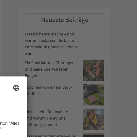
Neueste Beiträge
Was ich heute mache – und
warum Loslassen die beste
Entscheidung meines Lebens
war
Ein Stasi-Mord in Thüringen
und seine unerwarteten
Folgen
Abschied von einem Stück
Kindheit
Ein Lächeln für Josefine –
und warum Henry uns
Hoffnung schenkt
Was Leser mitnehmen – und