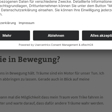
p, das mich ausbremst. Trotz regelmäßiger Bewegung und Therapie
änkt. Ich kann die Füße nur maximal 30 cm hochheben. Um auf
cht das nicht!
nächste Problem: Ich kann mit meinen Füßen nicht schalten und
gs liegen die Anschaffungskosten für ein zehn Jahre altes Trike
in mir zu Zuge! Traum hin oder her, so viel wollte ich dann doch
ie in Bewegung?
ns in Bewegung hält. Träume sind ein Motor für unser Tun. Ich
 abbringen zu lassen. Gerade auch in Blick auf meine
dwann mal die Möglichkeit dass mein Traum vom Trike fahren in
eiter und warte darauf, dass dafür andere Träume wahr werden.