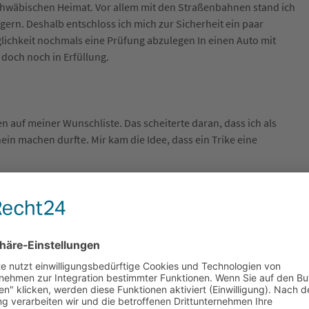
schwäbischen Heimat. Vor allem mit den Straßenbahnen stand ich
ingern. Deshalb entschloss ich mich zur Sicherheit ein paar
lichkeit nochmals eine Prüfung abzulegen In einen Auto mit
 doch noch in Erfüllung.
auf meiner Wunschliste. Das scheiterte daran, dass ich als
n machen durfte. Mir kam die Idee, dass ein Trike eine
. Der Haken: Es fehlte lange das nötige Geld. Erst war das Haus
a vor der Insolvenz retten und haben alles private Kapital hier
 jetzt steht mir mein „Trike-Traum“ wieder vor Augen. Aber so