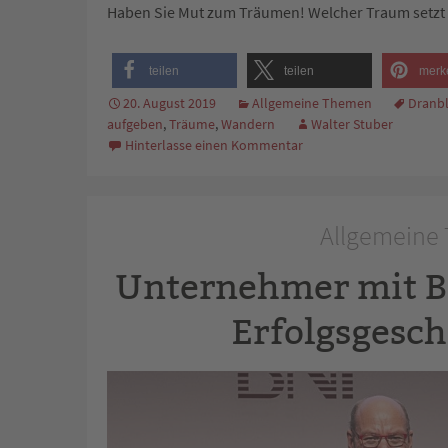
Haben Sie Mut zum Träumen! Welcher Traum setzt S
teilen
teilen
merk
20. August 2019
Allgemeine Themen
Dranb
aufgeben
,
Träume
,
Wandern
Walter Stuber
Hinterlasse einen Kommentar
Allgemeine 
Unternehmer mit B
Erfolgsgesc