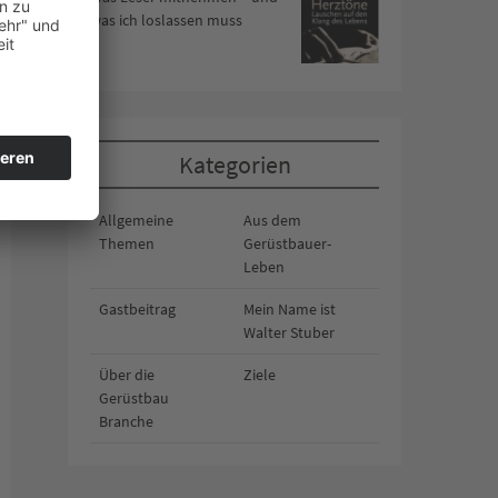
was ich loslassen muss
Kategorien
Allgemeine
Aus dem
Themen
Gerüstbauer-
Leben
Gastbeitrag
Mein Name ist
Walter Stuber
Über die
Ziele
Gerüstbau
Branche