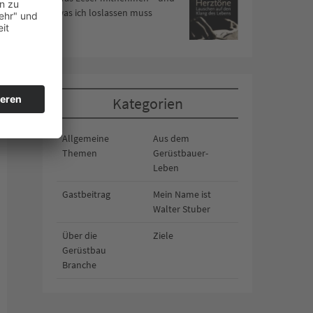
was ich loslassen muss
Kategorien
Allgemeine
Aus dem
Themen
Gerüstbauer-
Leben
Gastbeitrag
Mein Name ist
Walter Stuber
Über die
Ziele
Gerüstbau
Branche