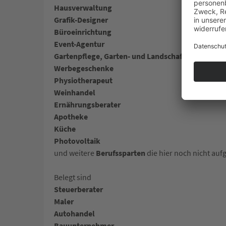
Hausverwaltung
Grafik-Designer
Büroeinrichtung
Event-Agentur
Gartenpflege, Garten- und Landschaftsbau
Werbegeschenke
Physiotherapeut
Weinhandel
Ernährungsberater
Apotheke
Küche
Photovoltaik
und weitere
Berufssparten
die hier noch nicht aufg
Belegt sind
Steuerberater
Maler
Autohandel
Bauunternehmer