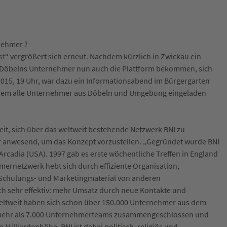
nehmer ?
st
“ vergrößert sich erneut. Nachdem kürzlich in Zwickau ein
Döbelns Unternehmer nun auch die Plattform bekommen, sich
2015, 19 Uhr, war dazu ein Informationsabend im Bürgergarten
zu dem alle Unternehmer aus Döbeln und Umgebung eingeladen
eit, sich über das weltweit bestehende Netzwerk BNI zu
ar anwesend, um das Konzept vorzustellen. „Gegründet wurde BNI
Arcadia (USA). 1997 gab es erste wöchentliche Treffen in England
ernetzwerk hebt sich durch effiziente Organisation,
es Schulungs- und Marketingmaterial von anderen
ch sehr effektiv: mehr Umsatz durch neue Kontakte und
eltweit haben sich schon über 150.000 Unternehmer aus dem
n mehr als 7.000 Unternehmerteams zusammengeschlossen und
illiardenhöhe. BNI ist dabei politisch, religiös und