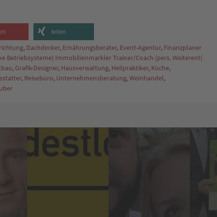
en
teilen
richtung
,
Dachdecker
,
Ernährungsberater
,
Event-Agentur
,
Finanzplaner
rke Betriebsysteme) Immobilienmarkler Trainer/Coach (pers. Weiterent(
tbau
,
Grafik-Designer
,
Hausverwaltung
,
Heilpraktiker
,
Küche
,
statter
,
Reisebüro
,
Unternehmensberatung
,
Weinhandel
,
tuber