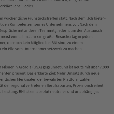
rklärt Jens Fiedler.
 wöchentliche Frühstückstreffen statt. Nach dem „Ich biete“-
d mit den Kompetenzen seines Unternehmens vor. Nach dem
e Gespräche mit anderen Teammitgliedern, um den Austausch
meist einmal im Jahr ein großer Besuchertag in jedem
, die noch kein Mitglied bei BNI sind, zu einem
h ein Bild vom Unternehmernetzwerk zu machen.
Misner in Arcadia (USA) gegründet und ist heute mit über 7.000
nenten präsent. Das erklärte Ziel: Mehr Umsatz durch neue
entlichen Merkmalen der bewährten Plattform zählen:
t der regional vertretenen Berufssparten, Provisionsfreiheit
nd Leistung. BNI ist ein absolut neutrales und unabhängiges