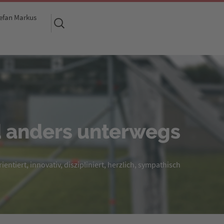
efan Markus
Suchen
nach:
 anders unterwegs
entiert, innovativ, diszipliniert, herzlich, sympathisch