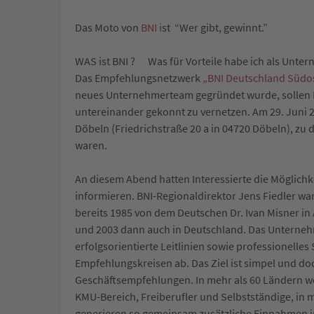
Das Moto von
BNI i
st “Wer gibt, gewinnt.”
WAS ist BNI ? Was für Vorteile habe ich als Unter
Das Empfehlungsnetzwerk „
BNI Deutschland Südo
neues Unternehmerteam gegründet wurde, sollen 
untereinander gekonnt zu vernetzen. Am 29. Juni 
Döbeln (Friedrichstraße 20 a in 04720 Döbeln), 
waren.
An diesem Abend hatten Interessierte die Möglichk
informieren. BNI-Regionaldirektor Jens Fiedler w
bereits 1985 von dem Deutschen Dr. Ivan Misner in 
und 2003 dann auch in Deutschland. Das Unternehm
erfolgsorientierte Leitlinien sowie professionell
Empfehlungskreisen ab. Das Ziel ist simpel und do
Geschäftsempfehlungen. In mehr als 60 Ländern w
KMU-Bereich, Freiberufler und Selbstständige, i
generieren so gemeinsam zusätzliche Einnahmen in M