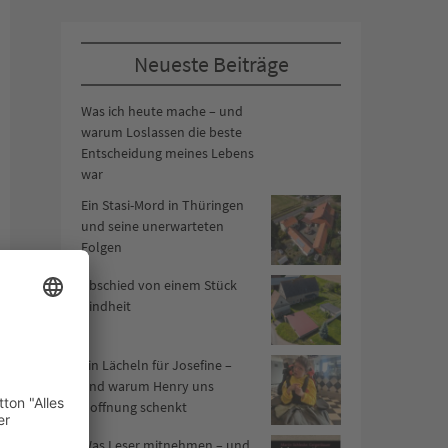
Neueste Beiträge
Was ich heute mache – und
warum Loslassen die beste
Entscheidung meines Lebens
war
Ein Stasi-Mord in Thüringen
und seine unerwarteten
Folgen
Abschied von einem Stück
Kindheit
Ein Lächeln für Josefine –
und warum Henry uns
Hoffnung schenkt
Was Leser mitnehmen – und