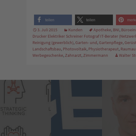
teilen
teilen
merk
3. Juli 2015
Kunden
Apotheke
,
BNI
,
Büroein
Drucker Elektriker Schreiner Fotograf IT-Berater (Netzwe
Reinigung (gewerblich)
,
Garten- und
,
Gartenpflege
,
Gerüs
Landschaftsbau
,
Photovoltaik
,
Physiotherapeut
,
Raumaus
Werbegeschenke
,
Zahnarzt
,
Zimmermann
Walter S