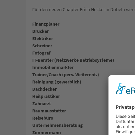
Für den neuen Chapter Erich Heckel in Döbeln we
Finanzplaner
Drucker
Elektriker
Schreiner
Fotograf
IT-Berater (Netzwerke Betriebsys
teme)
Immobilienmarkler
Trainer/Coach (pers. Weiterent.)
Reinigung (gewerblich)
Dachdecker
Heilpraktiker
Zahnarzt
Raumausstatter
Reisebüro
Unternehmensberatung
Zimmermann