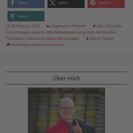
teilen
teilen
merken
teilen
18. Februar 2020
Allgemeine Themen
BNI
,
CityCards
,
Culturtraeger
,
Geduld
,
Mitarbeitergewinnung
,
Mut
,
Mutmacher
,
Postkarten
,
Verrückte Ideen
,
Werbeträger
Walter Stuber
Hinterlasse einen Kommentar
Über mich