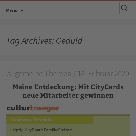
Suchen
Skip
Menu
nach:
to
content
Tag Archives: Geduld
Allgemeine Themen / 18. Februar 2020
Meine Entdeckung: Mit CityCards
neue Mitarbeiter gewinnen