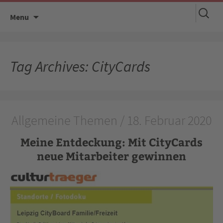
Suchen
Skip
Menu
nach:
to
content
Tag Archives: CityCards
Allgemeine Themen / 18. Februar 2020
Meine Entdeckung: Mit CityCards
neue Mitarbeiter gewinnen