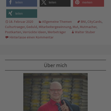
teilen
teilen
merken
teilen
18. Februar 2020
Allgemeine Themen
BNI
,
CityCards
,
Culturtraeger
,
Geduld
,
Mitarbeitergewinnung
,
Mut
,
Mutmacher
,
Postkarten
,
Verrückte Ideen
,
Werbeträger
Walter Stuber
Hinterlasse einen Kommentar
Über mich