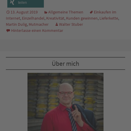
teilen
13. August 2019
Allgemeine Themen
Einkaufen im
Internet
,
Einzelhandel
,
Kreativität
,
Kunden gewinnen
,
Lieferkette
,
Martin Dulig
,
Mutmacher
Walter Stuber
Hinterlasse einen Kommentar
Über mich