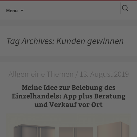
Suchen
Skip
Menu
nach:
to
content
Tag Archives: Kunden gewinnen
Allgemeine Themen / 13. August 2019
Meine Idee zur Belebung des
Einzelhandels: App plus Beratung
und Verkauf vor Ort