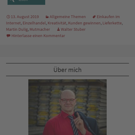
13. August 2019
Allgemeine Themen
Einkaufen im
Internet
,
Einzelhandel
,
Kreativität
,
Kunden gewinnen
,
Lieferkette
,
Martin Dulig
,
Mutmacher
Walter Stuber
Hinterlasse einen Kommentar
Über mich