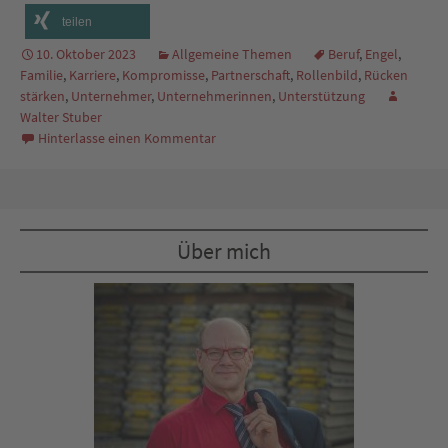
teilen
10. Oktober 2023
Allgemeine Themen
Beruf
,
Engel
,
Familie
,
Karriere
,
Kompromisse
,
Partnerschaft
,
Rollenbild
,
Rücken
stärken
,
Unternehmer
,
Unternehmerinnen
,
Unterstützung
Walter Stuber
Hinterlasse einen Kommentar
Über mich