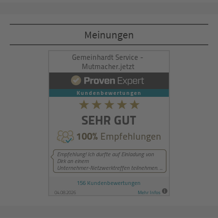
Akzeptieren
Meinungen
powered by
Usercentrics Consent
Management Platform
&
eRecht24