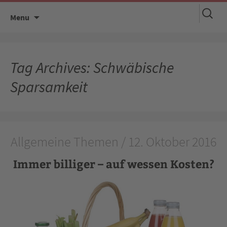
Suchen
Skip
Menu
nach:
to
content
Tag Archives: Schwäbische
Sparsamkeit
Allgemeine Themen / 12. Oktober 2016
Immer billiger – auf wessen Kosten?