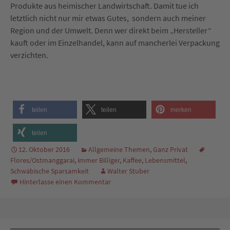
Produkte aus heimischer Landwirtschaft. Damit tue ich
letztlich nicht nur mir etwas Gutes, sondern auch meiner
Region und der Umwelt. Denn wer direkt beim „Hersteller“
kauft oder im Einzelhandel, kann auf mancherlei Verpackung
verzichten.
teilen
teilen
merken
teilen
12. Oktober 2016
Allgemeine Themen
,
Ganz Privat
Flores/Ostmanggarai
,
immer Billiger
,
Kaffee
,
Lebensmittel
,
Schwäbische Sparsamkeit
Walter Stuber
Hinterlasse einen Kommentar