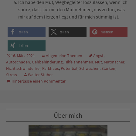
Ich habe den Mut, Wegbegleiter loszulassen, wenn ich
spüre, dass sie mir den Mut nehmen, das zu tun, was
mir auf dem Herzen liegt und für mich stimmig ist.
teilen
teilen
merken
teilen
16. März 2021
Allgemeine Themen
Angst
,
Autoschaden
,
Gehbehinderung
,
Hilfe annehmen
,
Mut
,
Mutmacher
,
Nicht schwindelfrei
,
Parkhaus
,
Potential
,
Schwächen
,
Stärken
,
Stress
Walter Stuber
Hinterlasse einen Kommentar
Über mich