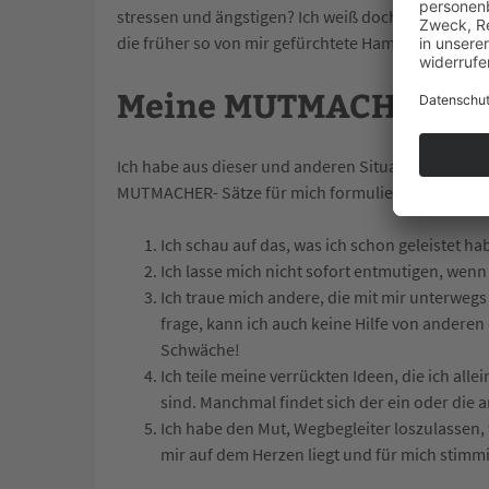
stressen und ängstigen? Ich weiß doch, dass ich es
die früher so von mir gefürchtete Hamburger Tiefg
Meine MUTMACHER – S
Ich habe aus dieser und anderen Situationen, in de
MUTMACHER- Sätze für mich formuliert:
Ich schau auf das, was ich schon geleistet ha
Ich lasse mich nicht sofort entmutigen, wenn 
Ich traue mich andere, die mit mir unterwegs 
frage, kann ich auch keine Hilfe von anderen
Schwäche!
Ich teile meine verrückten Ideen, die ich all
sind. Manchmal findet sich der ein oder die 
Ich habe den Mut, Wegbegleiter loszulassen,
mir auf dem Herzen liegt und für mich stimmig