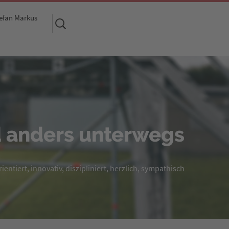
efan Markus
Suchen
nach:
 anders unterwegs
entiert, innovativ, diszipliniert, herzlich, sympathisch