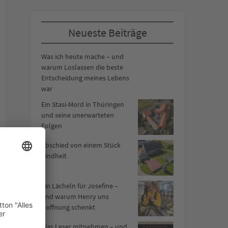
Neueste Beiträge
Was ich heute mache – und
warum Loslassen die beste
Entscheidung meines Lebens
war
Ein Stasi-Mord in Thüringen
und seine unerwarteten
Folgen
Abschied von einem Stück
Kindheit
Ein Lächeln für Josefine –
und warum Henry uns
Hoffnung schenkt
Was Leser mitnehmen – und