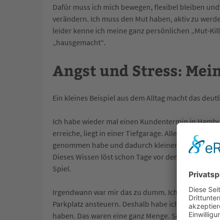
Dafür muss ich mich bewegen, flexibel bleiben und 
verändern. Ich muss den Mut haben, aktiv zu werd
leider kenne ich meine ganz persönlichen „Mut-Kill
„hausgemacht“.
Angst und Stress: Mein
Ein kleines Beispiel aus dem Alltag macht das deutl
Ich habe wieder mal einen Kundentermin in Hambu
erreiche, liegt in einer Tiefgarage. Allerdings ist d
genommen habe und dadurch kleinere – und leider
Dieses Wissen löst schon Tage vor dem Treffen in m
Spiel.
Irgendwann war mir das zu dumm. Ich wollte diese
Parkplatz ansteuern. Deshalb habe ich mir vorgeste
haben. Das waren eine ganz Menge. Schon war er d