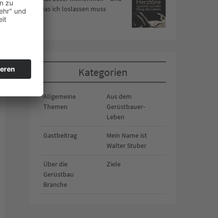
was ich loslassen muss
Kategorien
Allgemeine
Aus dem
Themen
Gerüstbauer-
Leben
Gastbeitrag
Mein Name ist
Walter Stuber
Über die
Ziele
Gerüstbau
Branche