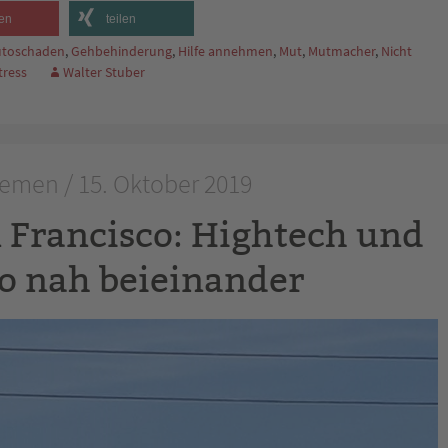
en
teilen
utoschaden
,
Gehbehinderung
,
Hilfe annehmen
,
Mut
,
Mutmacher
,
Nicht
tress
Walter Stuber
emen / 15. Oktober 2019
n Francisco: Hightech und
o nah beieinander