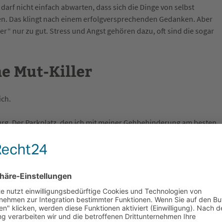
darf nicht einfach abwarten, dass sich die Dinge von selbst
en. Das klingt nach einem erfolgversprechenden Gedanken. Aber
er“ nur zu gut. Stress und Angst gehören dazu, oft sind die sogar
e Mut-Killer
ich.
rg. Der Parkplatz, den ich mit meiner Gehbehinderung am besten
ie so eng, dass ich hier schon mehrmals die Kurven nicht richtig
 auch mal größere – Schäden an meinem Auto entstanden sind.
ir massive Angst und Stress aus. Bei jedem Besuch das gleiche
 negativen Gefühle nicht mehr haben und wieder mutig meinen
llt, wie viele Tiefgaragen ich schon völlig problemlos befahren
a, der Gedanke: „Da lasse ich mich von dieser einen in Hamburg