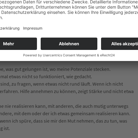
 kann!“ Seitdem ich mir das klar gemacht habe, fahre ich mutig in
arage.
ätze
nen mich der Mut verlassen wollte, gelernt und diese fünf
be, was gut gelungen ist, wo meine Potenziale stecken.
mal etwas nicht so funktioniert, wie gedacht.
sind, zu fragen, wenn etwas nicht rund läuft. Wenn ich nicht
 erfahren. Hilfe annehmen zu können, zeigt Stärke und nicht etwa
eine nie realisieren kann, mit anderen, die auch mutig unterwegs
andere, mit dem oder der ich etwas gemeinsam realisieren kann.
 wenn ich spüre, dass sie mir den Mut nehmen, das zu tun, was
 ist.