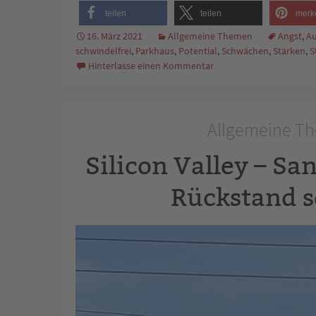
teilen
teilen
merk
16. März 2021
Allgemeine Themen
Angst
,
A
schwindelfrei
,
Parkhaus
,
Potential
,
Schwächen
,
Stärken
,
S
Hinterlasse einen Kommentar
Allgemeine Th
Silicon Valley – Sa
Rückstand s