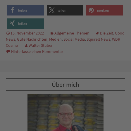
teilen
teilen
merken
teilen
15. November 2022
Allgemeine Themen
Die Zeit
,
Good
News
,
Gute Nachrichten
,
Medien
,
Social Media
,
Squirell News
,
WDR
Cosmo
Walter Stuber
Hinterlasse einen Kommentar
Über mich