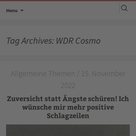
Suchen
Skip
Menu
nach:
to
content
Tag Archives: WDR Cosmo
Allgemeine Themen / 15. November
2022
Zuversicht statt Ängste schüren! Ich
wünsche mir mehr positive
Schlagzeilen