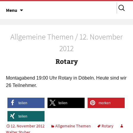
Suchen
Skip
Menu
nach:
to
content
Allgemeine Themen / 12. November
2012
Rotary
Montagabend 19:00 Uhr Rotary in Döbeln. Heute sind wir
26 Teilnehmer.
teilen
teilen
merken
teilen
12. November 2012
Allgemeine Themen
Rotary
Walter Stuber