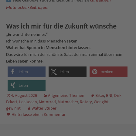
Viele Gedanken dazu findest du in meinen
christlichen
Mutmacher-Beiträgen.
Was ich mir für die Zukunft wünsche
„Er war Unternehmer.“
Ich wünsche mir, dass Menschen sagen:
Walter hat Spuren in Menschen hinterlassen.
Das wäre für mich der schönste Satz, den man einmal über mein
Leben sagen könnte.
teilen
teilen
merken
teilen
4. August 2026
Allgemeine Themen
Biker
,
BNI
,
Dirk
Eckart
,
Loslassen
,
Motorrad
,
Mutmacher
,
Rotary
,
Wer gibt
gewinnt
Walter Stuber
Hinterlasse einen Kommentar