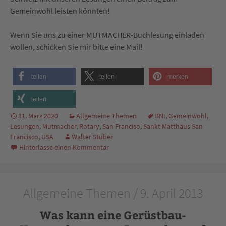
Gemeinwohl leisten könnten!
Wenn Sie uns zu einer MUTMACHER-Buchlesung einladen
wollen, schicken Sie mir bitte eine Mail!
teilen
teilen
merken
teilen
31. März 2020
Allgemeine Themen
BNI
,
Gemeinwohl
,
Lesungen
,
Mutmacher
,
Rotary
,
San Franciso
,
Sankt Matthäus San
Francisco
,
USA
Walter Stuber
Hinterlasse einen Kommentar
Allgemeine Themen / 9. April 2013
Was kann eine Gerüstbau-