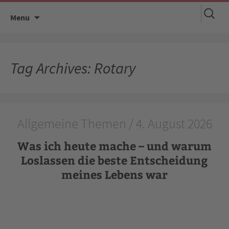
Suchen
Skip
Menu
nach:
to
content
Tag Archives: Rotary
Allgemeine Themen / 4. August 2026
Was ich heute mache – und warum
Loslassen die beste Entscheidung
meines Lebens war