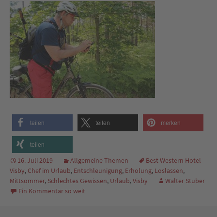
teilen
teilen
merken
teilen
16. Juli 2019
Allgemeine Themen
Best Western Hotel
Visby
,
Chef im Urlaub
,
Entschleunigung
,
Erholung
,
Loslassen
,
Mittsommer
,
Schlechtes Gewissen
,
Urlaub
,
Visby
Walter Stuber
Ein Kommentar so weit