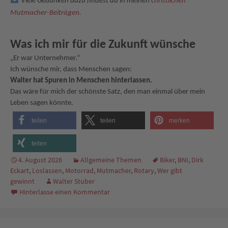
Viele Gedanken dazu findest du in meinen
christlichen
Mutmacher-Beiträgen.
Was ich mir für die Zukunft wünsche
„Er war Unternehmer.“
Ich wünsche mir, dass Menschen sagen:
Walter hat Spuren in Menschen hinterlassen.
Das wäre für mich der schönste Satz, den man einmal über mein
Leben sagen könnte.
teilen
teilen
merken
teilen
4. August 2026
Allgemeine Themen
Biker
,
BNI
,
Dirk
Eckart
,
Loslassen
,
Motorrad
,
Mutmacher
,
Rotary
,
Wer gibt
gewinnt
Walter Stuber
Hinterlasse einen Kommentar