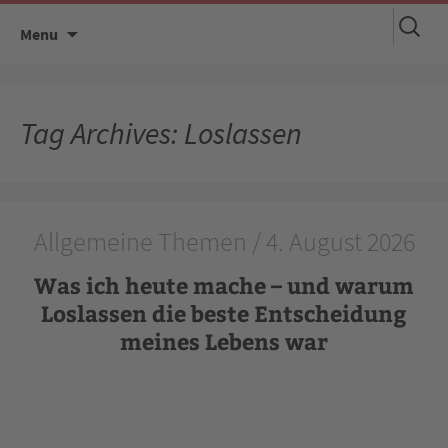
Suchen
Skip
Menu
nach:
to
content
Tag Archives: Loslassen
Allgemeine Themen / 4. August 2026
Was ich heute mache – und warum
Loslassen die beste Entscheidung
meines Lebens war