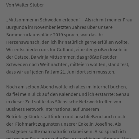
Von Walter Stuber
„Mittsommer in Schweden erleben“ – Als ich mit meiner Frau
Burgunda im November letzten Jahres über unsere
Sommerurlaubspläne 2019 sprach, war das ihr
Herzenswunsch, den ich ihr natürlich gerne erfüllen wollte.
Wir entschieden uns für Gotland, eine der großen Inseln in
der Ostsee. Da wir ja Mittsommer, das größte Fest der
Schweden nach Weihnachten, mitfeiern wollten, stand fest,
dass wir auf jeden Fall am 21.Juni dort sein mussten.
Noch am selben Abend wollte ich alles im Internet buchen,
da fiel mein Blick auf den Kalender und ich erstarrte: Genau
in dieser Zeit sollte das Sächsische Netzwerktreffen von
Business Network International auf unserem
Betriebsgelände stattfinden und anschließend auch noch
der Flohmarkt zugunsten unserer Enkelin Josefine. Als
Gastgeber sollte man natürlich dabei sein. Also sprach ich
mit meiner Frau, ob wir die Reise verschieben könnten. Aber