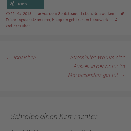
teilen
22. Mai 2018
Aus dem Gerüstbauer-Leben
,
Netzwerken
Erfahrungsschatz anderer
,
Klappern gehört zum Handwerk
Walter Stuber
Beitragsnavigation
←
Todsicher!
Stresskiller: Warum eine
Auszeit in der Natur im
Mai besonders gut tut
→
Schreibe einen Kommentar