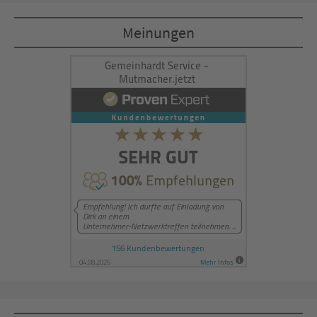
Akzeptieren
Meinungen
powered by
Usercentrics Consent
Management Platform
&
eRecht24