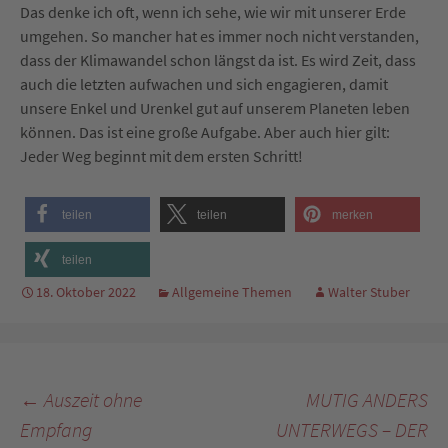
Das denke ich oft, wenn ich sehe, wie wir mit unserer Erde
umgehen. So mancher hat es immer noch nicht verstanden,
dass der Klimawandel schon längst da ist. Es wird Zeit, dass
auch die letzten aufwachen und sich engagieren, damit
unsere Enkel und Urenkel gut auf unserem Planeten leben
können. Das ist eine große Aufgabe. Aber auch hier gilt:
Jeder Weg beginnt mit dem ersten Schritt!
teilen
teilen
merken
teilen
18. Oktober 2022
Allgemeine Themen
Walter Stuber
Beitragsnavigation
←
Auszeit ohne
MUTIG ANDERS
Empfang
UNTERWEGS – DER