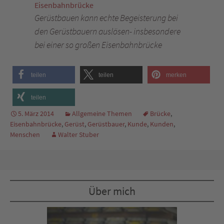
Gerüstbauen kann echte Begeisterung bei
den Gerüstbauern auslösen- insbesondere
bei einer so großen Eisenbahnbrücke
teilen
teilen
merken
teilen
5. März 2014
Allgemeine Themen
Brücke
,
Eisenbahnbrücke
,
Gerüst
,
Gerüstbauer
,
Kunde
,
Kunden
,
Menschen
Walter Stuber
Über mich