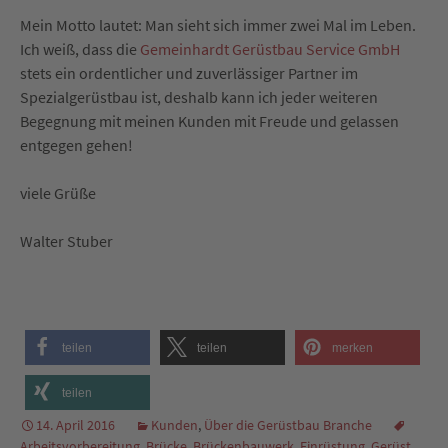
Mein Motto lautet: Man sieht sich immer zwei Mal im Leben.
Ich weiß, dass die
Gemeinhardt Gerüstbau Service GmbH
stets ein ordentlicher und zuverlässiger Partner im
Spezialgerüstbau ist, deshalb kann ich jeder weiteren
Begegnung mit meinen Kunden mit Freude und gelassen
entgegen gehen!
viele Grüße
Walter Stuber
teilen
teilen
merken
teilen
14. April 2016
Kunden
,
Über die Gerüstbau Branche
Arbeitsvorbereitung
,
Brücke
,
Brückenbauwerk
,
Einrüstung
,
Gerüst
,