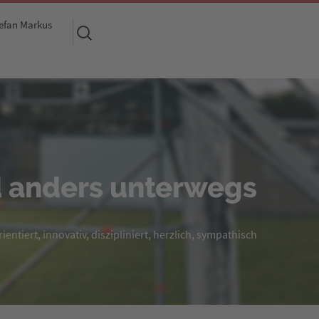
efan Markus
Suchen
nach:
 anders unterwegs
entiert, innovativ, diszipliniert, herzlich, sympathisch