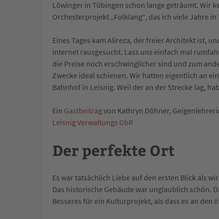
Löwinger in Tübingen schon lange geträumt. Wir k
Orchesterprojekt „Folklang“, das ich viele Jahre in
Eines Tages kam Alireza, der freier Architekt ist, u
Internet rausgesucht. Lass uns einfach mal rumfah
die Preise noch erschwinglicher sind und zum ander
Zwecke ideal schienen. Wir hatten eigentlich an e
Bahnhof in Leisnig. Weil der an der Strecke lag, h
Ein
Gastbeitrag
von Kathryn Döhner, Geigenlehrerin
Leisnig Verwaltungs GbR
Der perfekte Ort
Es war tatsächlich Liebe auf den ersten Blick als 
Das historische Gebäude war unglaublich schön. Das
Besseres für ein Kulturprojekt, als dass es an den 