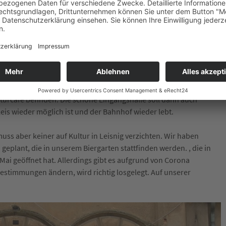
n verbracht. Es ging nicht nur um den Bauantrag, auch für die
äischen Union für ländliche Regionen haben wir uns beworben.
s wir im Oktober mit den Sanierungsarbeiten beginnen können.
estellt sein in dem sich Privatwohnungen für uns, Vereinsräume für
turcafé befinden. Die schöne Eingangshalle soll dann auch
eis wieder möglich ist und der Bahnhof wieder lebt.
ss aber keiner auf Kultur in Leisnig verzichten. Wir haben
eplant, die in unserem Biergarten stattfinden werden. , die in
 Mai geöffnet hat. Allerdings gibt es aufgrund von Corona
Bestimmungen ändern, wird richtig losgelegt. Auf unserer