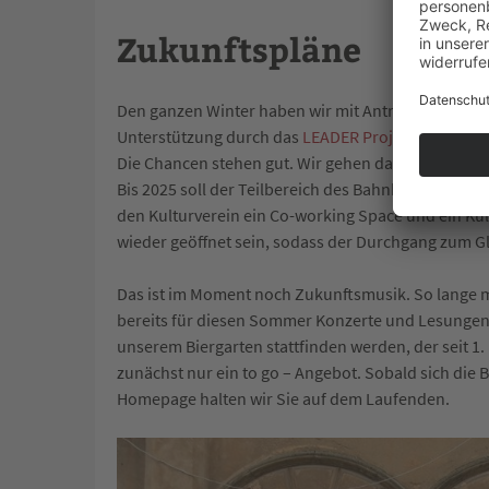
Zukunftspläne
Den ganzen Winter haben wir mit Anträgen verfasse
Unterstützung durch das
LEADER Projekt
der Europ
Die Chancen stehen gut. Wir gehen davon aus, das
Bis 2025 soll der Teilbereich des Bahnhofs fertigg
den Kulturverein ein Co-working Space und ein Kul
wieder geöffnet sein, sodass der Durchgang zum Gl
Das ist im Moment noch Zukunftsmusik. So lange mu
bereits für diesen Sommer Konzerte und Lesungen g
unserem Biergarten stattfinden werden, der seit 1.
zunächst nur ein to go – Angebot. Sobald sich die 
Homepage halten wir Sie auf dem Laufenden.