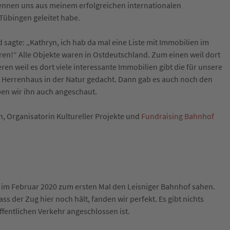
ennen uns aus meinem erfolgreichen internationalen
 Tübingen geleitet habe.
nd sagte: „Kathryn, ich hab da mal eine Liste mit Immobilien im
ren!“ Alle Objekte waren in Ostdeutschland. Zum einen weil dort
en weil es dort viele interessante Immobilien gibt die für unsere
in Herrenhaus in der Natur gedacht. Dann gab es auch noch den
aben wir ihn auch angeschaut.
, Organisatorin Kultureller Projekte und
Fundraising Bahnhof
wir im Februar 2020 zum ersten Mal den Leisniger Bahnhof sahen.
s der Zug hier noch hält, fanden wir perfekt. Es gibt nichts
öffentlichen Verkehr angeschlossen ist.