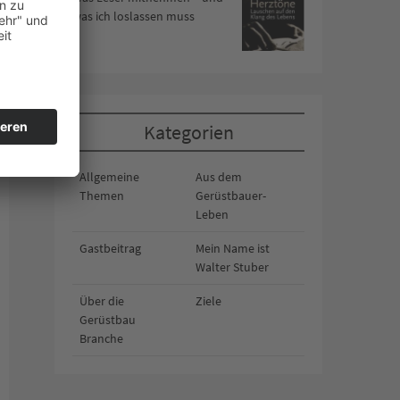
was ich loslassen muss
Kategorien
Allgemeine
Aus dem
Themen
Gerüstbauer-
Leben
Gastbeitrag
Mein Name ist
Walter Stuber
Über die
Ziele
Gerüstbau
Branche