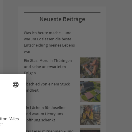
Neueste Beiträge
Was ich heute mache – und
warum Loslassen die beste
Entscheidung meines Lebens
war
Ein Stasi-Mord in Thüringen
und seine unerwarteten
Folgen
Abschied von einem Stück
Kindheit
Ein Lächeln für Josefine –
und warum Henry uns
Hoffnung schenkt
Was Leser mitnehmen – und