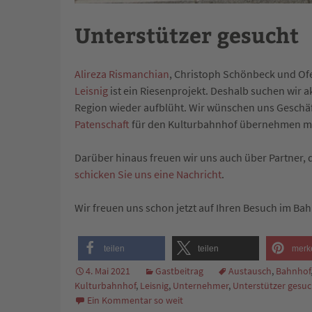
Unterstützer gesucht
Alireza Rismanchian
, Christoph Schönbeck und Of
Leisnig
ist ein Riesenprojekt. Deshalb suchen wir a
Region wieder aufblüht. Wir wünschen uns Geschäft
Patenschaft
für den Kulturbahnhof übernehmen m
Darüber hinaus freuen wir uns auch über Partner, 
schicken Sie uns eine Nachricht
.
Wir freuen uns schon jetzt auf Ihren Besuch im Ba
teilen
teilen
merk
4. Mai 2021
Gastbeitrag
Austausch
,
Bahnhof
Kulturbahnhof
,
Leisnig
,
Unternehmer
,
Unterstützer gesuc
Ein Kommentar so weit