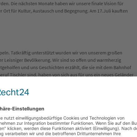
rden. Die nächsten Monate haben wir unsere finale Vision für
r Ort für Kultur, Austausch und Begegnung. Am 17.Juli kauften
peln. Tatkräftig unterstützt wurden wir von unserem großen
r Leisniger Bevölkerung. Wir sind so offen und warmherzig
geholfen und uns Geschichten erzählt, die sie mit dem Bahnhof
eruf Tischler sind, haben von sich aus für uns ein neues Geländer
gendwann mal abgesägt worden. In allem ist uns bewusst
ehr wichtiges Gebäude ist.
ffenen Tür“ ein. Mit dabei das „Bahnhof-Orchester“, das aus
rher haben wir jeden Abend geprobt und dazu die Leisniger
zu singen. Am „Tag der offenen Tür“ waren wir fast 50 Leute auf
n. Das war unglaublich berührend. Es war ein voller Erfolg. 500