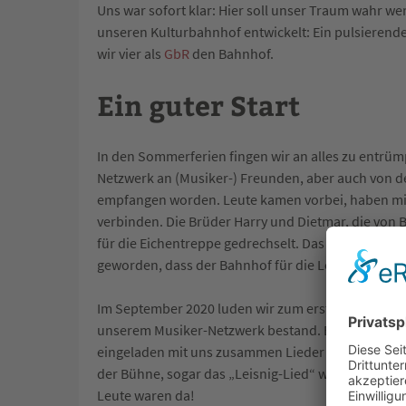
Uns war sofort klar: Hier soll unser Traum wahr we
unseren Kulturbahnhof entwickelt: Ein pulsierende
wir vier als
GbR
den Bahnhof.
Ein guter Start
In den Sommerferien fingen wir an alles zu entrüm
Netzwerk an (Musiker-) Freunden, aber auch von de
empfangen worden. Leute kamen vorbei, haben mit
verbinden. Die Brüder Harry und Dietmar, die von B
für die Eichentreppe gedrechselt. Das Alte war ir
geworden, dass der Bahnhof für die Leisniger ein s
Im September 2020 luden wir zum ersten „Tag der o
unserem Musiker-Netzwerk bestand. Eine Woche vo
eingeladen mit uns zusammen Lieder aus aller Welt 
der Bühne, sogar das „Leisnig-Lied“ wurde gesunge
Leute waren da!