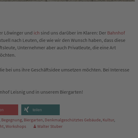
er Löwinger und
ich
sind uns darüber im Klaren: Der
Bahnhof
ktuell nach Leuten, die wie wir den Wunsch haben, dass diese
sleute, Unternehmer aber auch Privatleute, die eine Art
öchten.
die bei uns ihre Geschäftsidee umsetzen möchten. Bei Interesse
hnhof Leisnig und in unserem Biergarten!
en
teilen
,
Begegnung
,
Biergarten
,
Denkmalgeschütztes Gebäude
,
Kultur
,
ht
,
Workshops
Walter Stuber