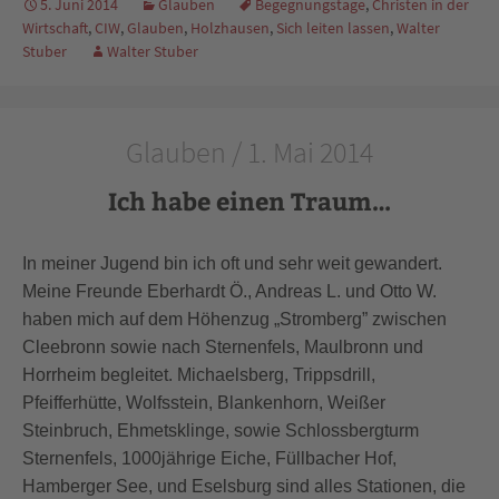
5. Juni 2014
Glauben
Begegnungstage
,
Christen in der
Wirtschaft
,
CIW
,
Glauben
,
Holzhausen
,
Sich leiten lassen
,
Walter
Stuber
Walter Stuber
Glauben / 1. Mai 2014
Ich habe einen Traum…
In meiner Jugend bin ich oft und sehr weit gewandert.
Meine Freunde Eberhardt Ö., Andreas L. und Otto W.
haben mich auf dem Höhenzug „Stromberg” zwischen
Cleebronn sowie nach Sternenfels, Maulbronn und
Horrheim begleitet. Michaelsberg, Trippsdrill,
Pfeifferhütte, Wolfsstein, Blankenhorn, Weißer
Steinbruch, Ehmetsklinge, sowie Schlossbergturm
Sternenfels, 1000jährige Eiche, Füllbacher Hof,
Hamberger See, und Eselsburg sind alles Stationen, die