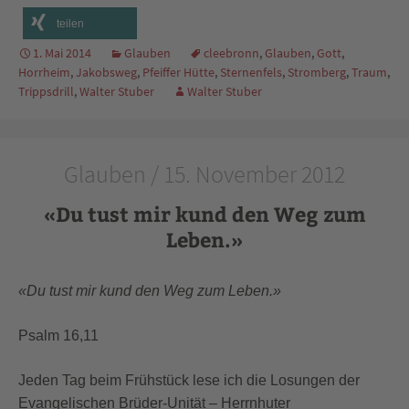
teilen
1. Mai 2014
Glauben
cleebronn
,
Glauben
,
Gott
,
Horrheim
,
Jakobsweg
,
Pfeiffer Hütte
,
Sternenfels
,
Stromberg
,
Traum
,
Trippsdrill
,
Walter Stuber
Walter Stuber
Glauben / 15. November 2012
«Du tust mir kund den Weg zum
Leben.»
«Du tust mir kund den Weg zum Leben.»
Psalm 16,11
Jeden Tag beim Frühstück lese ich die Losungen der
Evangelischen Brüder-Unität – Herrnhuter