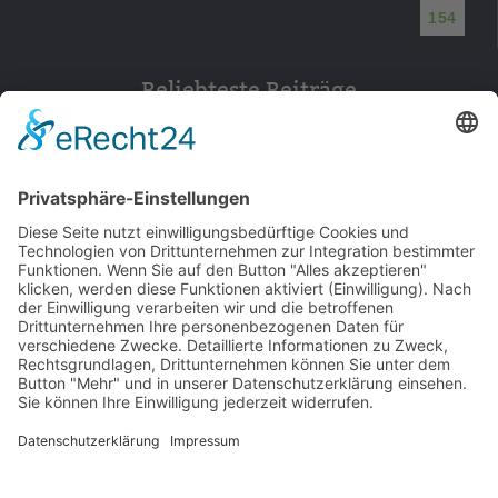
154
Beliebteste Beiträge
© 2026 Walter Stuber -
Impressum
Datenschutz
156
Bewertungen auf ProvenExpert.com
Gemeinhardt Service - Mutmacher.jetzt