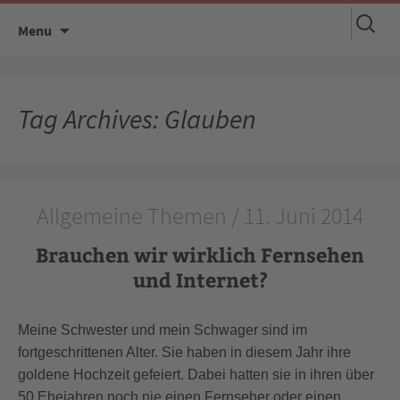
Suchen
Skip
Menu
nach:
to
content
Tag Archives: Glauben
Allgemeine Themen / 11. Juni 2014
Brauchen wir wirklich Fernsehen
und Internet?
Meine Schwester und mein Schwager sind im
fortgeschrittenen Alter. Sie haben in diesem Jahr ihre
goldene Hochzeit gefeiert. Dabei hatten sie in ihren über
50 Ehejahren noch nie einen Fernseher oder einen