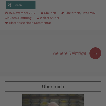
teilen
15. November 2012
Glauben
Bibelarbeit
,
CIW
,
CVJM
,
Glauben
,
Hoffnung
Walter Stuber
Hinterlasse einen Kommentar
Beitragsnavigation
→
Neuere Beiträge
Über mich