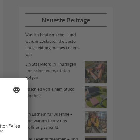
Neueste Beiträge
Was ich heute mache – und
warum Loslassen die beste
Entscheidung meines Lebens
war
Ein Stasi-Mord in Thüringen
und seine unerwarteten
Folgen
Abschied von einem Stück
Kindheit
Ein Lächeln für Josefine –
und warum Henry uns
Hoffnung schenkt
Was Leser mitnehmen – und