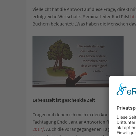
Vielleicht hat die Antwort auf diese Frage, direkt 
erfolgreiche Wirtschafts-Seminarleiter Karl Pilsl
ht
Büchern beleuchtet: „Was haben die Menschen davo
Lebenszeit ist geschenkte Zeit
Fragen mit denen ich mich in den kommenden Woche
Fachtagung Ende Januar Antworten finden werde
2017/
. Auch die vorangegangenen Tagungen waren s