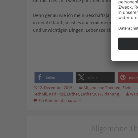
für mich fest: Ich werde ganz neu überlegen, wie ic
Denn genau wie ich mein Geschäftsjahr gut durchpl
in der Art läuft, so ist es auch mit meiner Lebensp
und unwichtigen Dingen. Lebenszeit ist von Gott ges
teilen
teilen
merk
12. Dezember 2016
Allgemeine Themen
,
Ziele
Technik
,
Karl Pilsl
,
Luther
,
Luther2017
,
Planung
Walt
Ein Kommentar so weit
Allgemeine Th