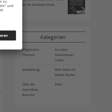
was ich loslassen muss
Kategorien
Allgemeine
Aus dem
Themen
Gerüstbauer-
Leben
Gastbeitrag
Mein Name ist
Walter Stuber
Über die
Ziele
Gerüstbau
Branche