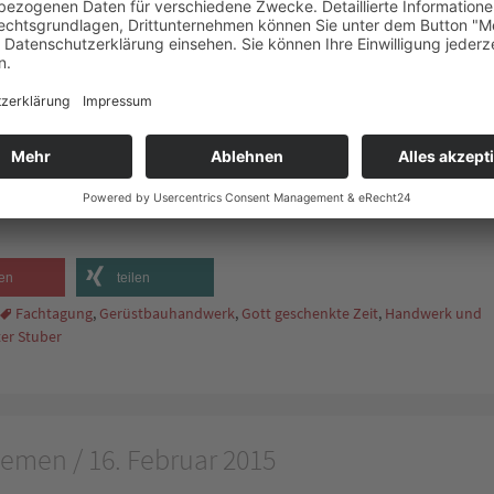
h meine Zeit einsetze.
anen kann, ich aber letzten Endes keine Garantie habe, dass alles
lanung. Deshalb ist es klug zu unterscheiden zwischen wichtigen
chenkte Zeit! Deshalb will ich sie weise einsetzen.
en
teilen
Fachtagung
,
Gerüstbauhandwerk
,
Gott geschenkte Zeit
,
Handwerk und
er Stuber
emen / 16. Februar 2015