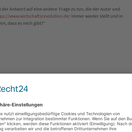
mit der Antwort auf eine andere Frage zu tun, die der Autor und
tps://www.wirtschaftsrevolution.de/
immer wieder stellt und in
n, dass es mich gibt?“
n beschäftigen werde und auf die ich hoffentlich bei der
n
http://www.ciw.de/veranstaltungen/bundesweit/fachtagung-h-t-
chließlich für mich immer eine Bereicherung. Schon jetzt steht