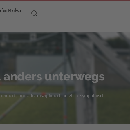
efan Markus
Suchen
nach:
 anders unterwegs
entiert, innovativ, diszipliniert, herzlich, sympathisch