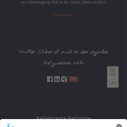
aus Überzeugung. Klar in der Sache, direkt im Wort.
weiterlesen
Walter Stuber ist auch in den sozialen
Netzwerken aktiv
154
Beliebteste Beiträge