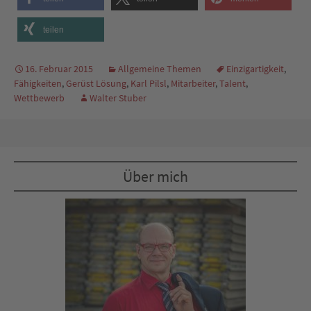
teilen
16. Februar 2015
Allgemeine Themen
Einzigartigkeit
,
Fähigkeiten
,
Gerüst Lösung
,
Karl Pilsl
,
Mitarbeiter
,
Talent
,
Wettbewerb
Walter Stuber
Über mich