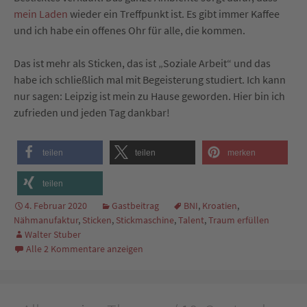
mein Laden
wieder ein Treffpunkt ist. Es gibt immer Kaffee
und ich habe ein offenes Ohr für alle, die kommen.
Das ist mehr als Sticken, das ist „Soziale Arbeit“ und das
habe ich schließlich mal mit Begeisterung studiert. Ich kann
nur sagen: Leipzig ist mein zu Hause geworden. Hier bin ich
zufrieden und jeden Tag dankbar!
teilen
teilen
merken
teilen
4. Februar 2020
Gastbeitrag
BNI
,
Kroatien
,
Nähmanufaktur
,
Sticken
,
Stickmaschine
,
Talent
,
Traum erfüllen
Walter Stuber
Alle 2 Kommentare anzeigen