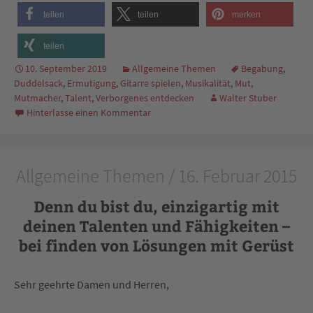
teilen
teilen
merken
teilen
10. September 2019
Allgemeine Themen
Begabung
,
Duddelsack
,
Ermutigung
,
Gitarre spielen
,
Musikalität
,
Mut
,
Mutmacher
,
Talent
,
Verborgenes entdecken
Walter Stuber
Hinterlasse einen Kommentar
Allgemeine Themen / 16. Februar 2015
Denn du bist du, einzigartig mit
deinen Talenten und Fähigkeiten –
bei finden von Lösungen mit Gerüst
Sehr geehrte Damen und Herren,