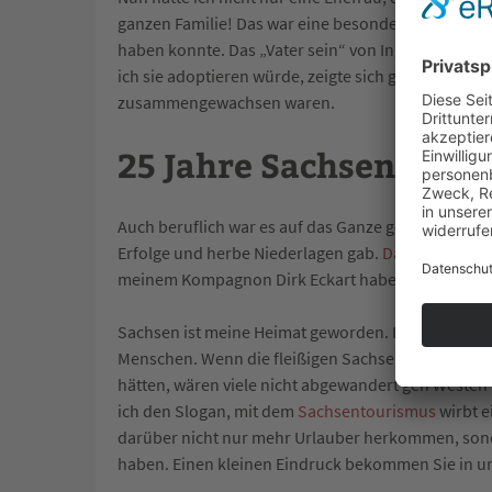
ganzen Familie! Das war eine besondere Freude, den
haben konnte. Das „Vater sein“ von Ingolf, Sindy un
ich sie adoptieren würde, zeigte sich ganz deutlich,
zusammengewachsen waren.
25 Jahre Sachsen: Dan
Auch beruflich war es auf das Ganze gesehen mein
Erfolge und herbe Niederlagen gab.
Davon habe ich
meinem Kompagnon Dirk Eckart haben wir viel errei
Sachsen ist meine Heimat geworden. Ich mag die La
Menschen. Wenn die fleißigen Sachsen 1990 die F
hätten, wären viele nicht abgewandert gen Westen u
ich den Slogan, mit dem
Sachsentourismus
wirbt e
darüber nicht nur mehr Urlauber herkommen, sonde
haben. Einen kleinen Eindruck bekommen Sie in 