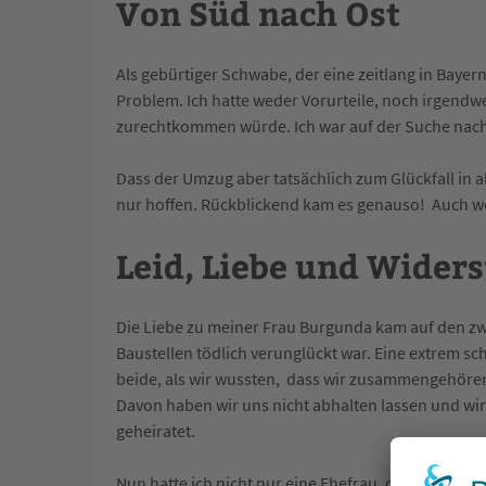
Von Süd nach Ost
Als gebürtiger Schwabe, der eine zeitlang in Bayern
Problem. Ich hatte weder Vorurteile, noch irgend
zurechtkommen würde. Ich war auf der Suche nach 
Dass der Umzug aber tatsächlich zum Glückfall in
nur hoffen. Rückblickend kam es genauso! Auch wenn
Leid, Liebe und Wider
Die Liebe zu meiner Frau Burgunda kam auf den zw
Baustellen tödlich verunglückt war. Eine extrem sch
beide, als wir wussten, dass wir zusammengehören
Davon haben wir uns nicht abhalten lassen und wi
geheiratet.
Nun hatte ich nicht nur eine Ehefrau, die mich mit 