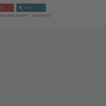
en
teilen
telsachsen
,
Sachsen
Katrin Fay