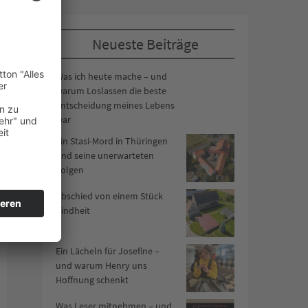
Neueste Beiträge
Was ich heute mache – und
warum Loslassen die beste
Entscheidung meines Lebens
war
Ein Stasi-Mord in Thüringen
und seine unerwarteten
Folgen
Abschied von einem Stück
Kindheit
Ein Lächeln für Josefine –
und warum Henry uns
Hoffnung schenkt
Was Leser mitnehmen – und