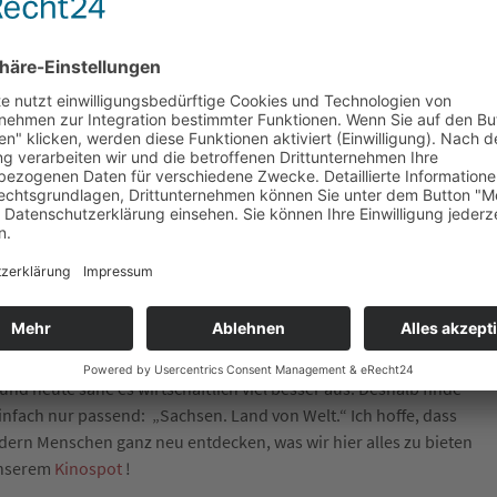
n durch eine Krankheit war klar, dass ich nie leibliche Kinder
d Andy musste ich erstmal lernen! Als die drei später fragten, ob
 dass wir, allen Schwierigkeiten zum Trotz, zu einer Familie
kbarer Rückblick
 Glück, dass ich nach Mittelsachsen gekommen bin, auch wenn es
 ja schon in einem Blog berichtet.
Fakt ist: Zusammen mit
cht und sind auf Erfolgskurs.
ndschaft, schätze die kulturellen Angebote und vor allem die
inanzkraft der Südbayern und Baden-Württemberger gehabt
nd heute sähe es wirtschaftlich viel besser aus. Deshalb finde
infach nur passend: „Sachsen. Land von Welt.“ Ich hoffe, dass
rn Menschen ganz neu entdecken, was wir hier alles zu bieten
unserem
Kinospot
!