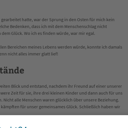
 gearbeitet hatte, war der Sprung in den Osten für mich kein
welche Bedenken, dass ich mit dem Menschenschlag nicht
dem Glück. Wo ich es finden würde, war mir egal.
 allen Bereichen meines Lebens werden würde, konnte ich damals
 nicht alles immer glatt lief!
stände
eiten Blick und entstand, nachdem ihr Freund auf einer unserer
were Zeit für sie, ihre drei kleinen Kinder und dann auch für uns
. Nicht alle Menschen waren glücklich über unsere Beziehung.
r kämpften für unser gemeinsames Glück. Schließlich haben wir
allen meinen Ecken und Kanten liebte, ich war auch Teil einer