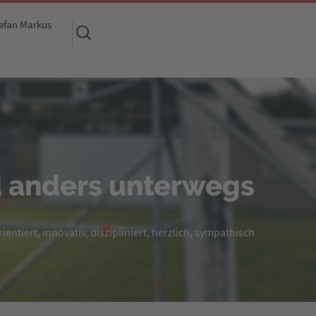
efan Markus
Suchen
nach:
 anders unterwegs
entiert, innovativ, diszipliniert, herzlich, sympathisch