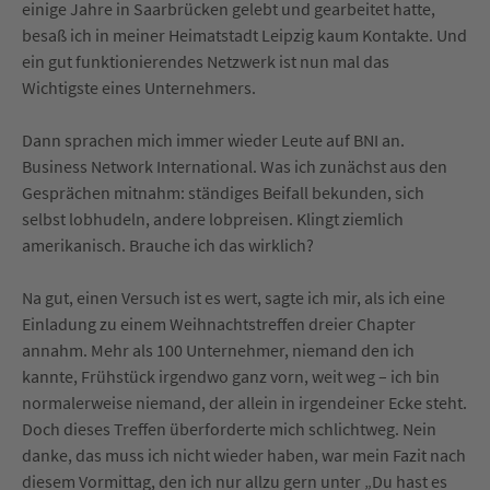
einige Jahre in Saarbrücken gelebt und gearbeitet hatte,
besaß ich in meiner Heimatstadt Leipzig kaum Kontakte. Und
ein gut funktionierendes Netzwerk ist nun mal das
Wichtigste eines Unternehmers.
Dann sprachen mich immer wieder Leute auf BNI an.
Business Network International. Was ich zunächst aus den
Gesprächen mitnahm: ständiges Beifall bekunden, sich
selbst lobhudeln, andere lobpreisen. Klingt ziemlich
amerikanisch. Brauche ich das wirklich?
Na gut, einen Versuch ist es wert, sagte ich mir, als ich eine
Einladung zu einem Weihnachtstreffen dreier Chapter
annahm. Mehr als 100 Unternehmer, niemand den ich
kannte, Frühstück irgendwo ganz vorn, weit weg – ich bin
normalerweise niemand, der allein in irgendeiner Ecke steht.
Doch dieses Treffen überforderte mich schlichtweg. Nein
danke, das muss ich nicht wieder haben, war mein Fazit nach
diesem Vormittag, den ich nur allzu gern unter „Du hast es