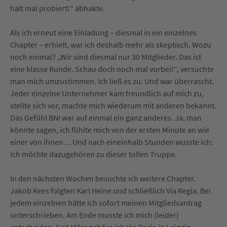
halt mal probiert!“ abhakte.
Als ich erneut eine Einladung – diesmal in ein einzelnes
Chapter – erhielt, war ich deshalb mehr als skeptisch. Wozu
noch einmal? „Wir sind diesmal nur 30 Mitglieder. Das ist
eine klasse Runde. Schau doch noch mal vorbei!“, versuchte
man mich umzustimmen. Ich ließ es zu. Und war überrascht.
Jeder einzelne Unternehmer kam freundlich auf mich zu,
stellte sich vor, machte mich wiederum mit anderen bekannt.
Das Gefühl BNI war auf einmal ein ganz anderes. Ja, man
könnte sagen, ich fühlte mich von der ersten Minute an wie
einer von ihnen… Und nach eineinhalb Stunden wusste ich:
Ich möchte dazugehören zu dieser tollen Truppe.
In den nächsten Wochen besuchte ich weitere Chapter.
Jakob Kees folgten Karl Heine und schließlich Via Regia. Bei
jedem einzelnen hätte ich sofort meinen Mitgliedsantrag
unterschrieben. Am Ende musste ich mich (leider)
entscheiden. Seit März gehöre ich Via Regia in Leipzig-