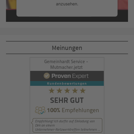
anzusehen.
Mehr Informationen
Akzeptieren
Meinungen
powered by
Usercentrics Consent
Management Platform
&
eRecht24