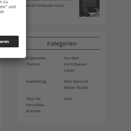
was ich loslassen muss
Kategorien
Allgemeine
Aus dem
Themen
Gerüstbauer-
Leben
Gastbeitrag
Mein Name ist
Walter Stuber
Über die
Ziele
Gerüstbau
Branche