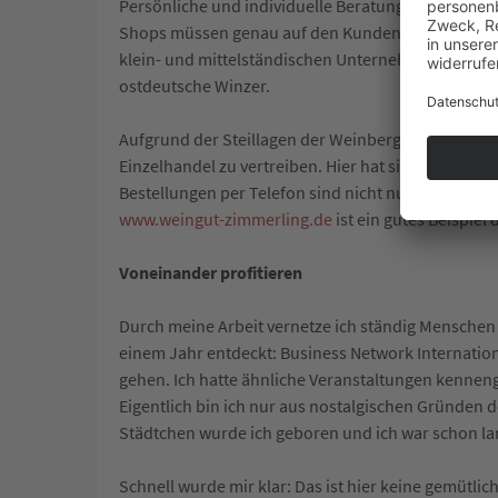
Persönliche und individuelle Beratung und Betreuu
Shops müssen genau auf den Kunden zugeschnitten u
klein- und mittelständischen Unternehmern, die ih
ostdeutsche Winzer.
Aufgrund der Steillagen der Weinberge sind die M
Einzelhandel zu vertreiben. Hier hat sich der Onlin
Bestellungen per Telefon sind nicht nur zeitintensi
www.weingut-zimmerling.de
ist ein gutes Beispiel
Voneinander profitieren
Durch meine Arbeit vernetze ich ständig Menschen
einem Jahr entdeckt: Business Network Internationa
gehen. Ich hatte ähnliche Veranstaltungen kennen
Eigentlich bin ich nur aus nostalgischen Gründen 
Städtchen wurde ich geboren und ich war schon la
Schnell wurde mir klar: Das ist hier keine gemütli