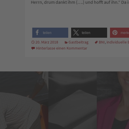
Herrn, drum dankt ihm (….) und hofft auf ihn.“ Da i
teilen
teilen
merk
20. März 2018
Gastbeitrag
BNI
,
individuelle
Hinterlasse einen Kommentar