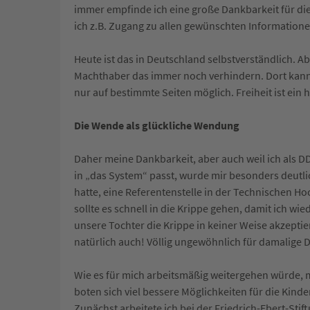
immer empfinde ich eine große Dankbarkeit für die 
ich z.B. Zugang zu allen gewünschten Informatione
Heute ist das in Deutschland selbstverständlich. Ab
Machthaber das immer noch verhindern. Dort kann n
nur auf bestimmte Seiten möglich. Freiheit ist ein h
Die Wende als glückliche Wendung
Daher meine Dankbarkeit, aber auch weil ich als D
in „das System“ passt, wurde mir besonders deutl
hatte, eine Referentenstelle in der Technischen Ho
sollte es schnell in die Krippe gehen, damit ich wied
unsere Tochter die Krippe in keiner Weise akzeptie
natürlich auch! Völlig ungewöhnlich für damalige 
Wie es für mich arbeitsmäßig weitergehen würde, 
boten sich viel bessere Möglichkeiten für die Kinde
Zunächst arbeitete ich bei der Friedrich-Ebert-Stif