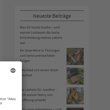
Neueste Beiträge
Was ich heute mache – und
warum Loslassen die beste
Entscheidung meines Lebens
war
Ein Stasi-Mord in Thüringen
und seine unerwarteten
Folgen
Abschied von einem Stück
Kindheit
Ein Lächeln für Josefine –
und warum Henry uns
Hoffnung schenkt
Was Leser mitnehmen – und