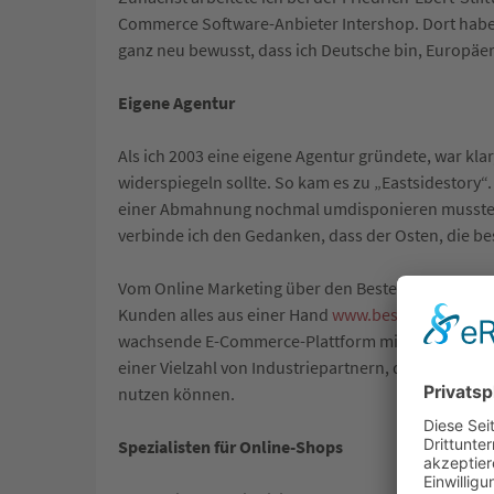
Commerce Software-Anbieter Intershop. Dort habe i
ganz neu bewusst, dass ich Deutsche bin, Europäer
Eigene Agentur
Als ich 2003 eine eigene Agentur gründete, war kl
widerspiegeln sollte. So kam es zu „Eastsidestory“
einer Abmahnung nochmal umdisponieren musste. „
verbinde ich den Gedanken, dass der Osten, die best
Vom Online Marketing über den Bestellprozess bis
Kunden alles aus einer Hand
www.bestsidestory.de
wachsende E-Commerce-Plattform mit über 200 So
einer Vielzahl von Industriepartnern, die Anwendu
nutzen können.
Spezialisten für Online-Shops