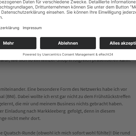
ng sind für mich und meine 16 Mitarbeiter das A und O. Online-
nd kurzfristig profitabel sein. Unser Schwerpunkt liegt bei
re Produkte selber vertreiben wollen, wie zum Beispiel
engen, die hier produziert werden nicht groß genug um über den
e-Vertrieb als beste Verkaufsmöglichkeit herauskristallisiert. Denn
v sondern auch fehleranfällig. Klaus Zimmerling in Pillnitz
 dafür, wie sich so ein Winzer-Shop erfolgreich präsentieren kann.
 miteinander. Eine besondere Form des Netzwerks habe ich vor
l (BNI). Dabei wollte ich erst gar nicht zu dem Frühstückstreffen
gelernt, die mir und meinem Business nichts gebracht haben.
der Einladung nach Markkleeberg gefolgt, denn in diesem
nge nicht mehr dort.
che Quatsch-Runde (obwohl ich mich sofort wohl fühlte)! Die rund