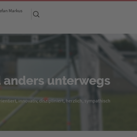
efan Markus
Suchen
nach:
 anders unterwegs
entiert, innovativ, diszipliniert, herzlich, sympathisch