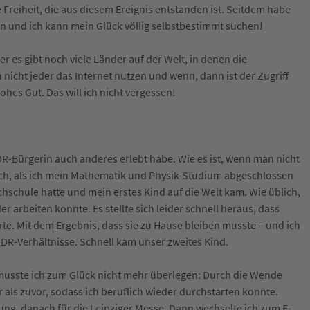
Freiheit, die aus diesem Ereignis entstanden ist. Seitdem habe
n und ich kann mein Glück völlig selbstbestimmt suchen!
er es gibt noch viele Länder auf der Welt, in denen die
icht jeder das Internet nutzen und wenn, dann ist der Zugriff
ohes Gut. Das will ich nicht vergessen!
DR-Bürgerin auch anderes erlebt habe. Wie es ist, wenn man nicht
ich, als ich mein Mathematik und Physik-Studium abgeschlossen
chschule hatte und mein erstes Kind auf die Welt kam. Wie üblich,
er arbeiten konnte. Es stellte sich leider schnell heraus, dass
rte. Mit dem Ergebnis, dass sie zu Hause bleiben musste – und ich
DDR-Verhältnisse. Schnell kam unser zweites Kind.
musste ich zum Glück nicht mehr überlegen: Durch die Wende
r als zuvor, sodass ich beruflich wieder durchstarten konnte.
tung, danach für die Leipziger Messe. Dann wechselte ich zum E-