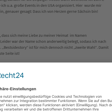
ch u.a. große Events in den USA organisiert. Hier wurde mir
in, genauer gesagt: Dass ich von Herzen gerne Sächsin bin!
ar, dass sich meine Liebe zu meiner Heimat im Namen
. Leider war der Name schon anderweitig belegt, sodass ich nach
Bestsidestory“ ist für mich dennoch nicht „zweite Wahl“. Damit
e Seite ist!
 zum Versand inklusive passender Werbemittel bieten wir unseren
Dabei nutzen wir Magento, die weltweit am schnellsten
lution-Partnern, 250.000 weltweiten Händlern und Marken und
ngen und Exentsions entwickeln, die wir für unsere Kunden