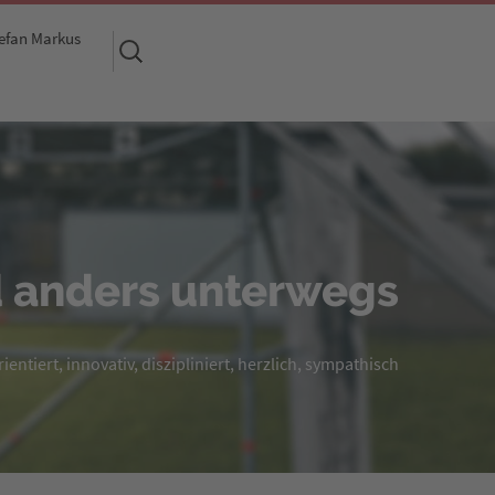
efan Markus
Suchen
nach:
 anders unterwegs
entiert, innovativ, diszipliniert, herzlich, sympathisch