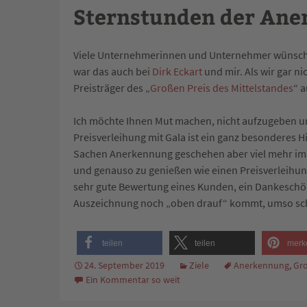
Sternstunden der An
Viele Unternehmerinnen und Unternehmer wünschen 
war das auch bei
Dirk Eckart
und mir. Als wir gar 
Preisträger des „
Großen Preis des Mittelstandes
“ 
Ich möchte Ihnen Mut machen, nicht aufzugeben und
Preisverleihung mit Gala ist ein ganz besonderes H
Sachen Anerkennung geschehen aber viel mehr im
und genauso zu genießen wie einen Preisverleihu
sehr gute Bewertung eines Kunden, ein Dankeschön
Auszeichnung noch „oben drauf“ kommt, umso schö
teilen
teilen
merk
24. September 2019
Ziele
Anerkennung
,
Gro
Ein Kommentar so weit