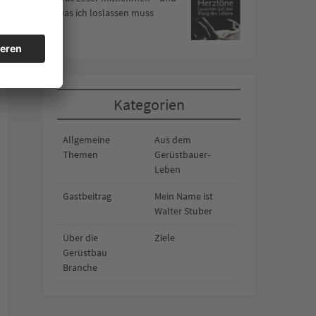
was ich loslassen muss
Kategorien
Allgemeine
Aus dem
Themen
Gerüstbauer-
Leben
Gastbeitrag
Mein Name ist
Walter Stuber
Über die
Ziele
Gerüstbau
Branche