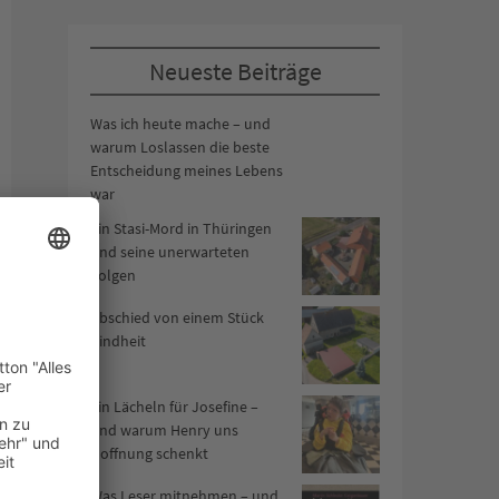
Neueste Beiträge
Was ich heute mache – und
warum Loslassen die beste
Entscheidung meines Lebens
war
Ein Stasi-Mord in Thüringen
und seine unerwarteten
Folgen
Abschied von einem Stück
Kindheit
Ein Lächeln für Josefine –
und warum Henry uns
Hoffnung schenkt
Was Leser mitnehmen – und