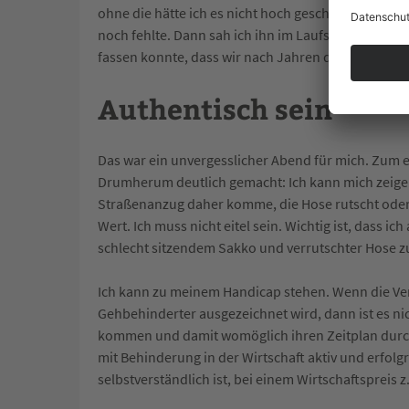
ohne die hätte ich es nicht hoch geschafft. Als ic
noch fehlte. Dann sah ich ihn im Laufschritt nach
fassen konnte, dass wir nach Jahren des Engageme
Authentisch sein
Das war ein unvergesslicher Abend für mich. Zum 
Drumherum deutlich gemacht: Ich kann mich zeigen,
Straßenanzug daher komme, die Hose rutscht oder 
Wert. Ich muss nicht eitel sein. Wichtig ist, dass i
schlecht sitzendem Sakko und verrutschter Hose z
Ich kann zu meinem Handicap stehen. Wenn die Veran
Gehbehinderter ausgezeichnet wird, dann ist es n
kommen und damit womöglich ihren Zeitplan durc
mit Behinderung in der Wirtschaft aktiv und erfo
selbstverständlich ist, bei einem Wirtschaftspreis z