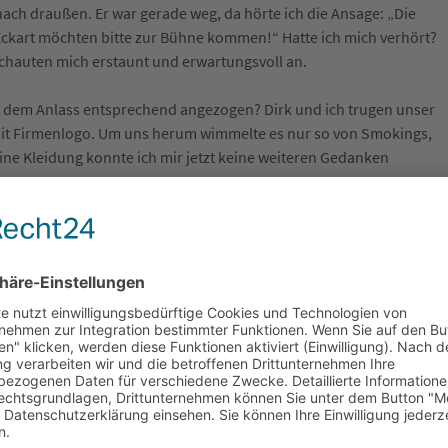
ach draußen. Er war gerade weg, da hörte ich die Ansage: „Die
ckart möchten bitte zur Bühne kommen!“ Hatte ich mich verhört?
schauten mich erstaunt und erwartungsvoll an.
pt dem Anlass entsprechend angezogen? Dirk und ich trugen unser
mit Firmenlogo. Um uns herum wimmelte es nur so von Smokings,
ne Kleidung konnte ich mir jetzt keine weiteren Gedanken
hne
ekommen! Weil Dirk nicht zu sehen war, bahnte ich mir mit meinen
e zur Bühne. Plötzlich bemerkte ich, dass meine Hose rutschte.
 zehn Kilo abgenommen. Aber wie sollte ich mit zwei Krücken in
chts anderes als einen kurzen Zwischenstopp einzulegen. Dass ich
a verfolgt wurde, musste ich einfach ignorieren.
ur Bühne – ohne Geländer! Ich war dankbar für meine Krücken,