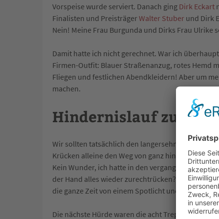
Vorspeise wurde serviert. Danach ging
Dirk Eckart
n
Finalisten und Preisträger
Walter Stuber
und Dirk E
Nein! Meine Frau Burgunda und Dirks Frau Ulrike 
Damit hatte ich nicht gerechnet. War ich überhau
Firmen-Outfit: Blauer Straßenanzug, rotes Hemd 
Fliegen und festlichen Abendkleidern! Aber um mei
machen.
Hindernislauf zur Bü
Wir sollten tatsächlich den langersehnten Preis b
Krücken alleine den Weg von ganz hinten nach vorn
Kein Wunder, ich hatte in den vergangenen Wochen
der Hand alles wieder zurechtrücken? Mir blieb ni
die ganze Zeit von einem Spotlicht und einer Kamer
Die nächste Hürde waren die acht Treppenstufen z