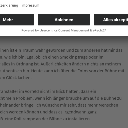
h endlich oben im Rampenlicht stand, bemerkte ich, dass Dirk immer
 vorne kommen. Sein Gesichtsausdruck zeigte mir, dass er kaum
nts und des Hoffens endlich ausgezeichnet werden sollten.
einen ist ein Traum wahr geworden und zum anderen hat mir das
 wie ich bin. Egal ob ich einen Smoking trage oder im
alles in Ordnung ist. Äußerlichkeiten ändern nichts an meinem
ch authentisch bin. Heute kann ich über die Fotos von der Bühne mit
um Glück lachen.
stalter im Vorfeld nicht im Blick hatten, dass ein
icht mein Problem, wenn ich länger brauche um auf die Bühne zu
heinander bringe. Ich wünsche mir sehr, dass mehr Menschen
lgreich werden können und dass es irgendwann ganz
.B. eine Rollirampe an der Bühne zu installieren.