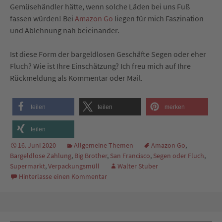
Gemüsehändler hätte, wenn solche Läden bei uns Fuß
fassen würden! Bei
Amazon Go
liegen für mich Faszination
und Ablehnung nah beieinander.
Ist diese Form der bargeldlosen Geschäfte Segen oder eher
Fluch? Wie ist Ihre Einschätzung? Ich freu mich auf Ihre
Rückmeldung als Kommentar oder Mail.
teilen
teilen
merken
teilen
16. Juni 2020
Allgemeine Themen
Amazon Go
,
Bargeldlose Zahlung
,
Big Brother
,
San Francisco
,
Segen oder Fluch
,
Supermarkt
,
Verpackungsmüll
Walter Stuber
Hinterlasse einen Kommentar