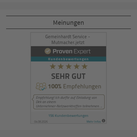
Akzeptieren
Meinungen
powered by
Usercentrics Consent
Management Platform
&
eRecht24