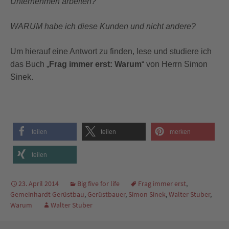
Unternehmen arbeiten?
WARUM habe ich diese Kunden und nicht andere?
Um hierauf eine Antwort zu finden, lese und studiere ich
das Buch „
Frag immer erst: Warum
“ von Herrn Simon
Sinek.
teilen
teilen
merken
teilen
23. April 2014
Big five for life
Frag immer erst
,
Gemeinhardt Gerüstbau
,
Gerüstbauer
,
Simon Sinek
,
Walter Stuber
,
Warum
Walter Stuber