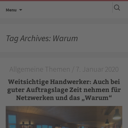
Suchen
Skip
Menu
nach:
to
content
Tag Archives: Warum
Allgemeine Themen / 7. Januar 2020
Weitsichtige Handwerker: Auch bei
guter Auftragslage Zeit nehmen für
Netzwerken und das „Warum“