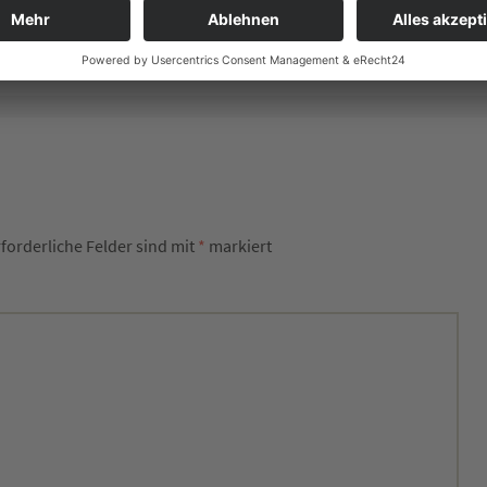
Gudrun Sehl
→
rforderliche Felder sind mit
*
markiert