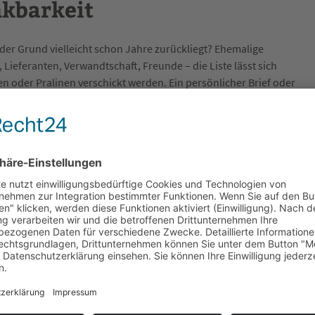
nkbarkeit
r Grund vielleicht schon Jahre zurückliegt? Ehemalige
ieferanten, Verwandtschaft, Freunde – die Liste lässt sich
n oder Pralinen verschickt werden. Ein persönlicher Brief oder
man meistens schnell via Internet heraus.
agen Sie öfters den Menschen, die Ihnen begegnen „Danke“ oder
 ganz neue, überraschende und erfreuliche Erfahrungen machen.
Sie einen Kommentar oder schicken Sie mir eine Mail! Ich sage
en
teilen
geber
,
Bedanken
,
Blumenstrauß
,
Dankbarkeit
,
Klassenkamerade
,
r