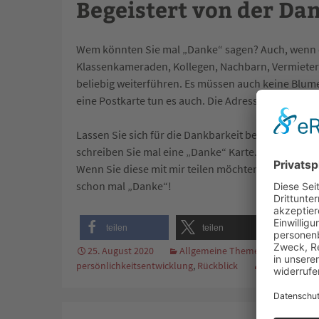
Begeistert von der Da
Wem könnten Sie mal „Danke“ sagen? Auch, wenn de
Klassenkameraden, Kollegen, Nachbarn, Vermieter, L
beliebig weiterführen. Es müssen auch keine Blume
eine Postkarte tun es auch. Die Adressen bekommt 
Lassen Sie sich für die Dankbarkeit begeistern! S
schreiben Sie mal eine „Danke“ Karte. Sie werden
Wenn Sie diese mit mir teilen möchten, schreiben 
schon mal „Danke“!
teilen
teilen
merk
25. August 2020
Allgemeine Themen
Arbeit
persönlichkeitsentwicklung
,
Rückblick
Walter Stube