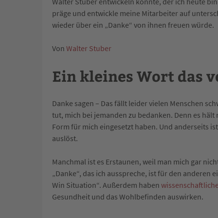
Walter Stuber entwickeln konnte, der ich heute bin.
präge und entwickle meine Mitarbeiter auf untersch
wieder über ein „Danke“ von ihnen freuen würde.
Von
Walter Stuber
Ein kleines Wort das 
Danke sagen – Das fällt leider vielen Menschen sch
tut, mich bei jemanden zu bedanken. Denn es hält m
Form für mich eingesetzt haben. Und anderseits is
auslöst.
Manchmal ist es Erstaunen, weil man mich gar nich
„Danke“, das ich ausspreche, ist für den anderen e
Win Situation“. Außerdem haben
wissenschaftlich
Gesundheit und das Wohlbefinden auswirken.