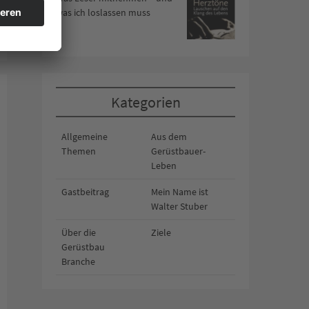
was ich loslassen muss
Kategorien
Allgemeine
Aus dem
Themen
Gerüstbauer-
Leben
Gastbeitrag
Mein Name ist
Walter Stuber
Über die
Ziele
Gerüstbau
Branche