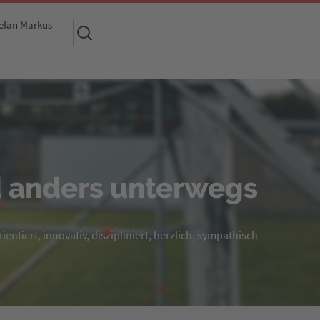
efan Markus
Suchen
nach:
 anders unterwegs
entiert, innovativ, diszipliniert, herzlich, sympathisch