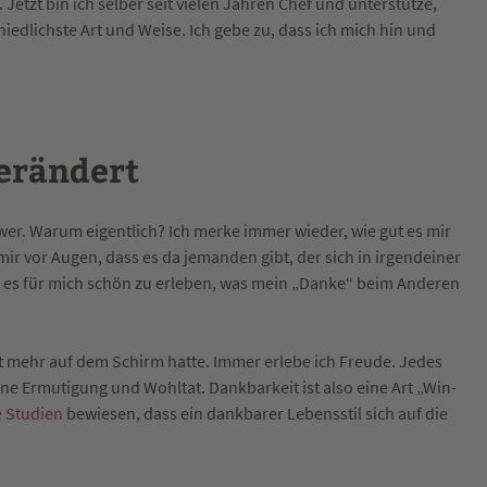
 Jetzt bin ich selber seit vielen Jahren Chef und unterstütze,
iedlichste Art und Weise. Ich gebe zu, dass ich mich hin und
verändert
wer. Warum eigentlich? Ich merke immer wieder, wie gut es mir
ir vor Augen, dass es da jemanden gibt, der sich in irgendeiner
t es für mich schön zu erleben, was mein „Danke“ beim Anderen
t mehr auf dem Schirm hatte. Immer erlebe ich Freude. Jedes
ine Ermutigung und Wohltat. Dankbarkeit ist also eine Art „Win-
e Studien
bewiesen, dass ein dankbarer Lebensstil sich auf die