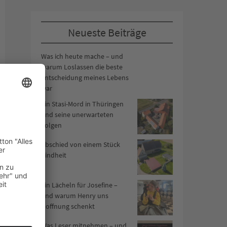
Neueste Beiträge
Was ich heute mache – und
warum Loslassen die beste
Entscheidung meines Lebens
war
Ein Stasi-Mord in Thüringen
und seine unerwarteten
Folgen
Abschied von einem Stück
Kindheit
Ein Lächeln für Josefine –
und warum Henry uns
Hoffnung schenkt
Was Leser mitnehmen – und