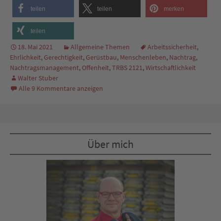
teilen
teilen
merken
teilen
18. Mai 2021
Allgemeine Themen
Arbeitssicherheit
,
Ehrlichkeit
,
Gerechtigkeit
,
Gerüstbau
,
Menschenleben
,
Nachtrag
,
Nachtragsmanagement
,
Offenheit
,
TRBS 2121
,
Wirtschaftlichkeit
Walter Stuber
Alle 9 Kommentare anzeigen
Über mich