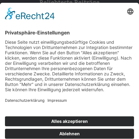
Beliebteste Beiträge
154
© 2026 Walter Stuber -
Impressum
Datenschutz
156
Bewertungen auf ProvenExpert.com
Gemeinhardt Service - Mutmacher.jetzt