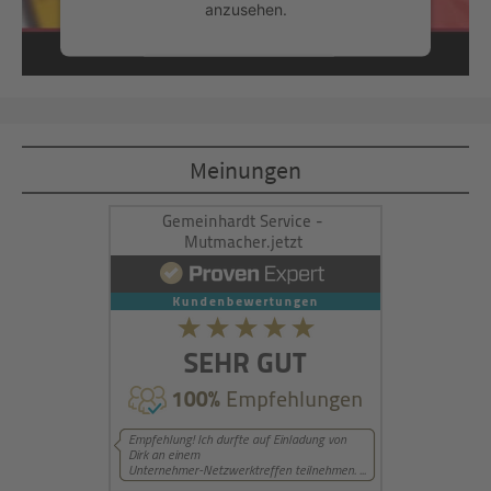
anzusehen.
Mehr Informationen
Akzeptieren
Meinungen
powered by
Usercentrics Consent
Management Platform
&
eRecht24