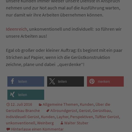
unsere Kunden immer wieder unsere Dienste in Anspruch
nehmen und zur Not auch mal auf die Ausführung warten,
nur damit wir ihre Arbeiten übernehmen können.
Ideenreich
, unkonventionell und individuell: so führen wir
unsere Arbeiten aus!
Egal ob großer oder kleiner Auftrag: Es beginnt mit ein paar
Strichen auf Papier, wenn ich die Gerüstkonstruktion
zeichne, plane und dabei „querdenke“!
teilen
teilen
merken
teilen
12. Juli 2016
Allgemeine Themen
,
Kunden
,
Über die
Gerüstbau Branche
Allroundgerüst
,
Gerüst
,
Gerüstbau
,
individeuell Gerüst
,
Kunden
,
Layher
,
Perspektiven
,
Tüftler Gerüst
,
unkonventionell
,
Weinberg
Walter Stuber
Hinterlasse einen Kommentar