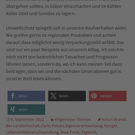
übergehen sollten, in Gläser einzumachen und im kühlen
Keller Obst und Gemüse zu lagern.
Umweltschutz spiegelt sich in unserem Kaufverhalten wider.
Wir greifen gerne zu regionalen Produkten und achten
darauf, dass möglichst wenig Verpackungsmüll anfällt. Das
sind nur ein paar Beispiele aus unserem Alltag. Ich möchte
mich nicht von bedrohlichen Tatsachen und Prognosen
lähmen lassen, sondern da, wo ich kann meinen Teil dazu
beitragen, dass wir und die nächsten Generationen gut in
unserer Welt leben können.
teilen
teilen
merken
teilen
6. September 2022
Allgemeine Themen
Anton Brandl
,
Bio-Landwirtschaft
,
Carlo Petrini
,
Eigenverantwortung
,
Hunger
,
Lebensmittelverschwendung
,
Slow Food
,
Tagwerk
,