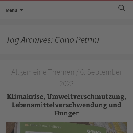
Suchen
Skip
Menu
nach:
to
content
Tag Archives: Carlo Petrini
Allgemeine Themen / 6. September
2022
Klimakrise, Umweltverschmutzung,
Lebensmittelverschwendung und
Hunger