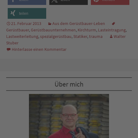
teilen
21. Februar 2013
Aus dem Gerüstbauer-Leben
Gerüstbauer
,
Gerüstbauunternehmen
,
Kirchturm
,
Lasteintragung
,
Lastweiterleitung
,
spezialgerüstbau
,
Statiker
,
trauma
Walter
Stuber
Hinterlasse einen Kommentar
Über mich