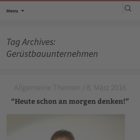
Suchen
Skip
Menu
nach:
to
content
Tag Archives:
Gerüstbauunternehmen
Allgemeine Themen / 8. März 2016
“Heute schon an morgen denken!”