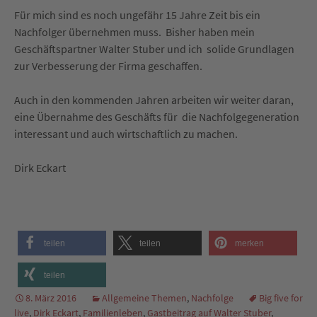
Für mich sind es noch ungefähr 15 Jahre Zeit bis ein
Nachfolger übernehmen muss. Bisher haben mein
Geschäftspartner Walter Stuber und ich solide Grundlagen
zur Verbesserung der Firma geschaffen.
Auch in den kommenden Jahren arbeiten wir weiter daran,
eine Übernahme des Geschäfts für die Nachfolgegeneration
interessant und auch wirtschaftlich zu machen.
Dirk Eckart
teilen
teilen
merken
teilen
8. März 2016
Allgemeine Themen
,
Nachfolge
Big five for
live
,
Dirk Eckart
,
Familienleben
,
Gastbeitrag auf Walter Stuber
,