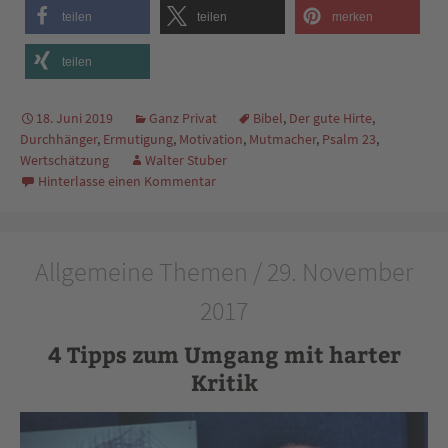
teilen
teilen
merken
teilen
18. Juni 2019
Ganz Privat
Bibel
,
Der gute Hirte
,
Durchhänger
,
Ermutigung
,
Motivation
,
Mutmacher
,
Psalm 23
,
Wertschätzung
Walter Stuber
Hinterlasse einen Kommentar
Allgemeine Themen / 29. November
2017
4 Tipps zum Umgang mit harter
Kritik