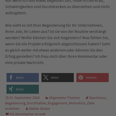
Nur wenn ich von etwas begeistert bin, finde ich die Kraft,
Schwierigkeiten und Durststrecken zu überstehen und nicht
aufzugeben.
Wie sieht es mit Ihrer Begeisterung für Ihr Unternehmen,
Ihren Job, Ihr Leben aus? Ist sie von der Routine verdrängt
worden? Wofür können Sie sich begeistern? Was fühlen Sie,
wenn Sie ein Projekt erfolgreich abgeschlossen haben? Geht
es gleich weiter mit etwas anderem oder können Sie den
Erfolg genießen? Ich freu mich über Ihren Kommentar oder
eine private Nachricht.
teilen
teilen
merken
teilen
15. September 2020
Allgemeine Themen
Baumhaus
,
Begeisterung
,
Durchhalten
,
Engagement
,
Motivation
,
Ziele
erreichen
Walter Stuber
Ein Kommentar so weit