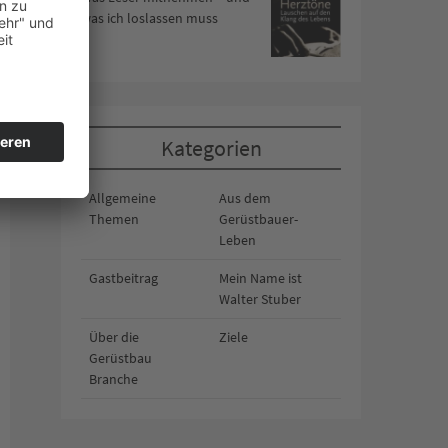
was ich loslassen muss
Kategorien
Allgemeine
Aus dem
Themen
Gerüstbauer-
Leben
Gastbeitrag
Mein Name ist
Walter Stuber
Über die
Ziele
Gerüstbau
Branche