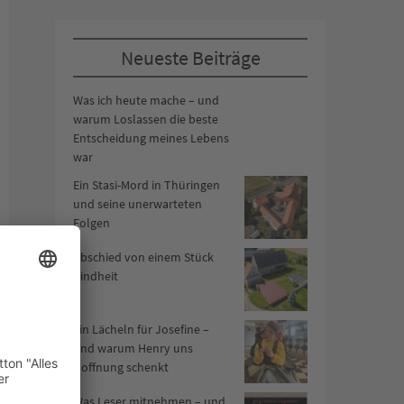
Neueste Beiträge
Was ich heute mache – und
warum Loslassen die beste
Entscheidung meines Lebens
war
Ein Stasi-Mord in Thüringen
und seine unerwarteten
Folgen
Abschied von einem Stück
Kindheit
Ein Lächeln für Josefine –
und warum Henry uns
Hoffnung schenkt
Was Leser mitnehmen – und