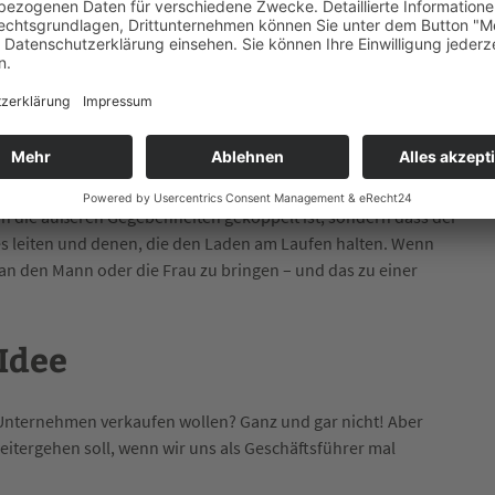
Osten Deutschlands liegt. Er sieht nur, dass die Bodenpreise bei
viel Geld bekommt. Aber was er nicht verstanden hat: Unser
t. Mein Kompagnon
Dirk Eckart
und ich haben die
gebaut, wir sind als MUTMACHER bekannt, die bald drei eigene
chen Blogs, diverse Homepages und YouTube Kanäle haben. Das
influsst mich tatsächlich positiv. Durch ihn wird mir immer wieder
an die äußeren Gegebenheiten gekoppelt ist, sondern dass der
es leiten und denen, die den Laden am Laufen halten. Wenn
an den Mann oder die Frau zu bringen – und das zu einer
Idee
r Unternehmen verkaufen wollen? Ganz und gar nicht! Aber
weitergehen soll, wenn wir uns als Geschäftsführer mal