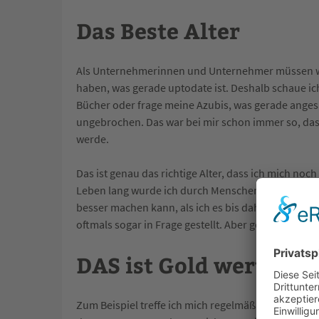
Das Beste Alter
Als Unternehmerinnen und Unternehmer müssen wir
haben, was gerade uptodate ist. Deshalb schaue ic
Bücher oder frage meine Azubis, was gerade angesa
ungebrochen. Das war bei mir schon immer so, das 
werde.
Das ist genau das richtige Alter, dass ich mich noc
Leben lang wurde ich durch Menschen geprägt und 
besser machen kann, als ich es bis dahin getan ha
oftmals sogar in Frage gestellt. Aber genau das h
DAS ist Gold wert
Zum Beispiel treffe ich mich regelmäßig mit einem