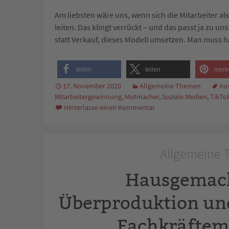
Am liebsten wäre uns, wenn sich die Mitarbeiter
leiten. Das klingt verrückt – und das passt ja zu un
statt Verkauf, dieses Modell umsetzen. Man muss ha
teilen
teilen
merk
17. November 2020
Allgemeine Themen
Au
Mitarbeitergewinnung
,
Mutmacher
,
Soziale Medien
,
TikTo
Hinterlasse einen Kommentar
Allgemeine T
Hausgemach
Überproduktion un
Fachkräftem