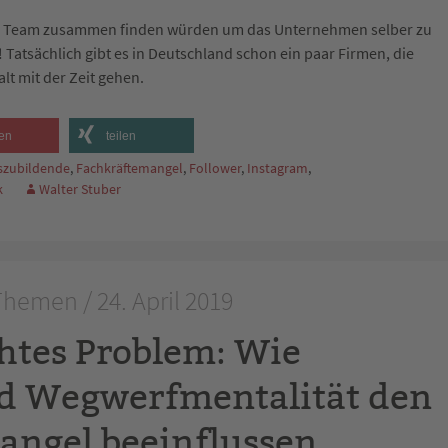
 als Team zusammen finden würden um das Unternehmen selber zu
s! Tatsächlich gibt es in Deutschland schon ein paar Firmen, die
lt mit der Zeit gehen.
en
teilen
szubildende
,
Fachkräftemangel
,
Follower
,
Instagram
,
k
Walter Stuber
hemen / 24. April 2019
tes Problem: Wie
d Wegwerfmentalität den
angel beeinflussen