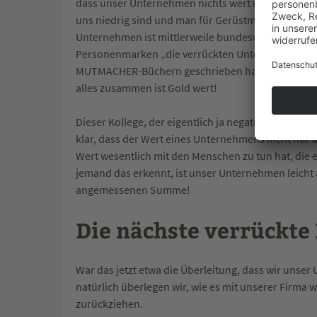
dass unser Unternehmen nichts wert ist, weil es im 
uns niedrig sind und man für Gerüstmaterial nicht 
Unternehmen ist mittlerweile bundesweit bekann
Personenmarken „die verrückten Unternehmen“ auf
MUTMACHER-Büchern geschrieben haben, persönli
alles zusammen ist Gold wert!
Dieser Kollege, der eigentlich ja negativ redet, bee
klar, dass der Wert eines Unternehmens nicht nur 
Wert wesentlich mit den Menschen zu tun hat, die 
jemand das erkennt, ist unser Unternehmen leicht 
angemessenen Summe!
Die nächste verrückte 
War das jetzt etwa die Überleitung, dass wir unse
natürlich überlegen wir, wie es mit unserer Firma 
zurückziehen.