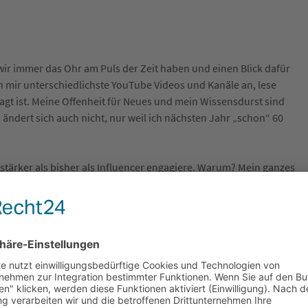
 immer das Ohr am Puls der Zeit haben und einen Blick dafür
h mir unterschiedlichste YouTube Videos und Kanäle an, lese
gt ist. Meine Offenheit für Neues und mein Wissensdurst sind
ändert sich auch nicht, nur weil ich nächsten Jahr „schon“ 60
h stärker als bisher als Influencer engagiere. Warum? Mein ganzes
ermutigt, die mir gezeigt haben, dass man etwas anders und
be. Sie haben mich mit meinen Ansichten oder Geschäftspraktiken
at mich und unser Unternehmen weitergebracht.
 Gerüstbau-Unternehmer, der mir immer wieder einreden will,