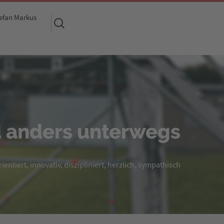
efan Markus
Suchen
nach:
 anders unterwegs
entiert, innovativ, diszipliniert, herzlich, sympathisch