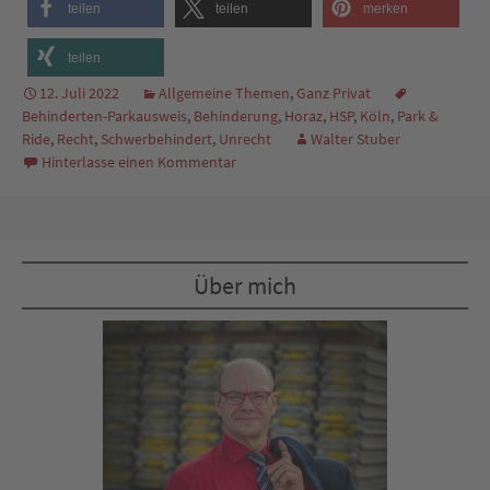
teilen
teilen
merken
teilen
12. Juli 2022
Allgemeine Themen
,
Ganz Privat
Behinderten-Parkausweis
,
Behinderung
,
Horaz
,
HSP
,
Köln
,
Park &
Ride
,
Recht
,
Schwerbehindert
,
Unrecht
Walter Stuber
Hinterlasse einen Kommentar
Über mich